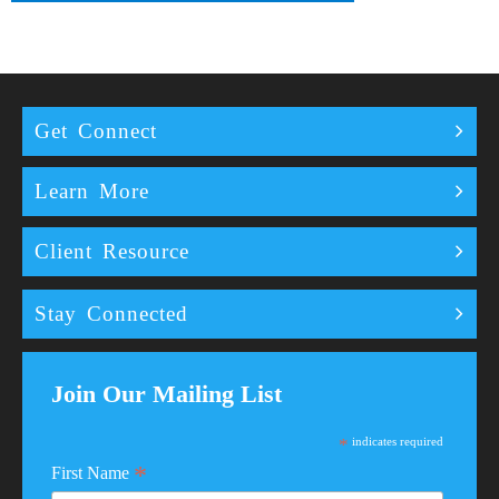
Get Connect
Learn More
Client Resource
Stay Connected
Join Our Mailing List
*
indicates required
*
First Name