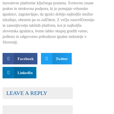
inovativne platforme ključnega pomena. Svetovno znane
prakse in strokovna podpora, ki jo ponujajo vrhunske
igralnice, zagotavljajo, da igralci dobijo najboljšo možno
izkušnjo, obenem pa so zaščiteni. Z večjo ozaveščenostjo
in zanesljivostjo takšnih platform, kot je najboljša
slovenska igralnica, bomo lahko skupaj gradili varno,
pošteno in odgovorno prihodnost igralne industrije v
Sloveniji.
Facebook
Twitter
LinkedIn
LEAVE A REPLY