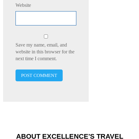
Website
Save my name, email, and
website in this browser for the
next time I comment.
ABOUT EXCELLENCE'S TRAVEL