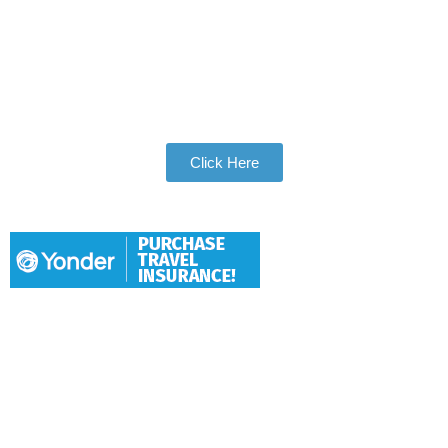
Join Our Tribe
Be Apart of Our Community
Click Here
Hang With Us
We want individuals who love to travel to
thoroughly love travel to take adventures with us.