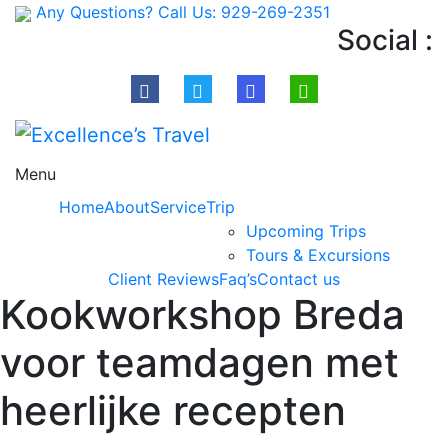
Any Questions? Call Us:
929-269-2351
Social :
Menu
Home
About
Service
Trip
Upcoming Trips
Tours & Excursions
Client Reviews
Faq’s
Contact us
Kookworkshop Breda
voor teamdagen met
heerlijke recepten