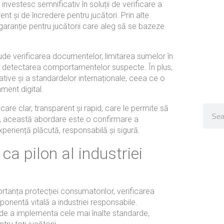
investesc semnificativ în soluții de verificare a
nt și de încredere pentru jucători. Prin alte
o garanție pentru jucătorii care aleg să se bazeze
lude verificarea documentelor, limitarea sumelor în
ntru detectarea comportamentelor suspecte. În plus,
ative și a standardelor internaționale, ceea ce o
ment digital.
icare clar, transparent și rapid, care le permite să
âni, această abordare este o confirmare a
xperiență plăcută, responsabilă și sigură.
 ca pilon al industriei
ortanța protecției consumatorilor, verificarea
ponentă vitală a industriei responsabile.
a de a implementa cele mai înalte standarde,