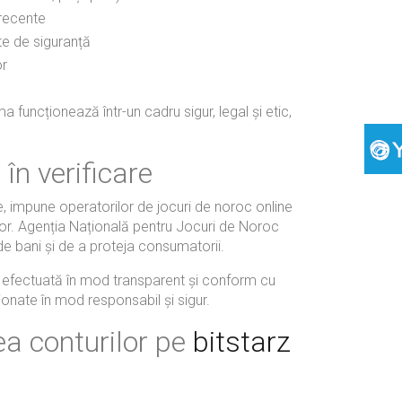
 recente
te de siguranță
or
a funcționează într-un cadru sigur, legal și etic,
 în verificare
, impune operatorilor de jocuri de noroc online
lor. Agenția Națională pentru Jocuri de Noroc
e bani și de a proteja consumatorii.
ie efectuată în mod transparent și conform cu
onate în mod responsabil și sigur.
ea conturilor pe
bitstarz