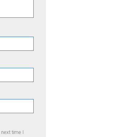
 next time I