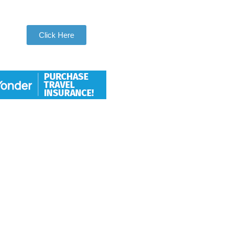
Be Apart of Our Community
Click Here
Hang With Us
We want individuals who love to
travel to thoroughly love travel to
take adventures with us. So let
us help you check another
destination off your travel bucket
list.