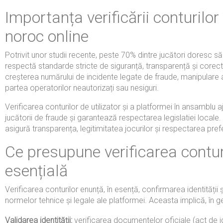
Importanța verificării conturilor 
noroc online
Potrivit unor studii recente, peste 70% dintre jucători doresc să 
respectă standarde stricte de siguranță, transparență și corec
creșterea numărului de incidente legate de fraude, manipulare 
partea operatorilor neautorizați sau nesiguri.
Verificarea conturilor de utilizator și a platformei în ansamblu 
jucătorii de fraude și garantează respectarea legislatiei locale
asigură transparența, legitimitatea jocurilor și respectarea pref
Ce presupune verificarea conturi
esențială
Verificarea conturilor enunță, în esență, confirmarea identității și
normelor tehnice și legale ale platformei. Aceasta implică, în ge
Validarea identității:
verificarea documentelor oficiale (act de i