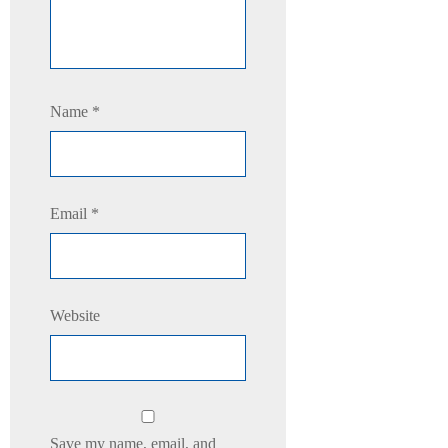
Name
*
Email
*
Website
Save my name, email, and