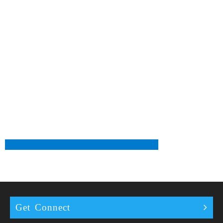
Get Connect