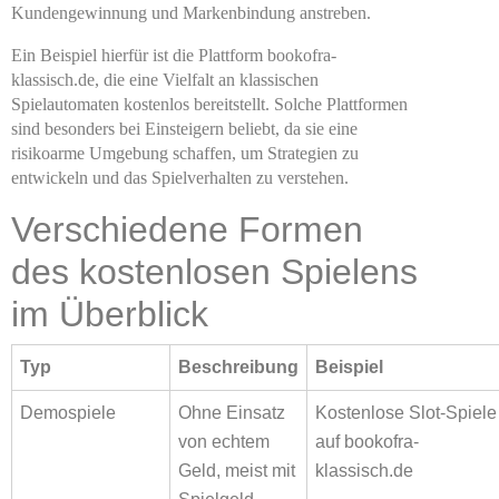
Kundengewinnung und Markenbindung anstreben.
Ein Beispiel hierfür ist die Plattform bookofra-
klassisch.de, die eine Vielfalt an klassischen
Spielautomaten kostenlos bereitstellt. Solche Plattformen
sind besonders bei Einsteigern beliebt, da sie eine
risikoarme Umgebung schaffen, um Strategien zu
entwickeln und das Spielverhalten zu verstehen.
Verschiedene Formen
des kostenlosen Spielens
im Überblick
Typ
Beschreibung
Beispiel
Demospiele
Ohne Einsatz
Kostenlose Slot-Spiele
von echtem
auf bookofra-
Geld, meist mit
klassisch.de