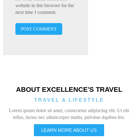
website in this browser for the
next time I comment.
ABOUT EXCELLENCE'S TRAVEL
TRAVEL & LIFESTYLE
Lorem ipsum dolor sit amet, consectetur adipiscing elit. Ut elit
tellus, luctus nec ullamcorper mattis, pulvinar dapibus leo.
LEARN MORE ABOUT US