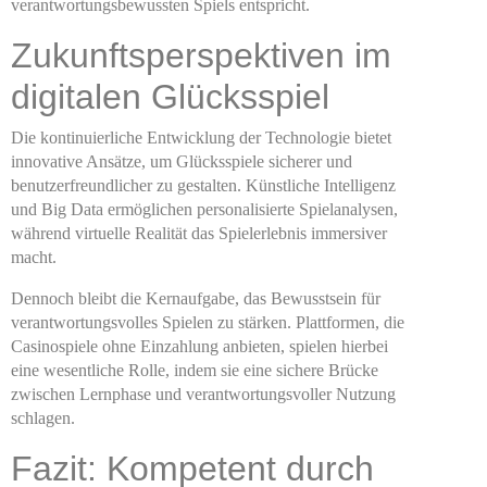
verantwortungsbewussten Spiels entspricht.
Zukunftsperspektiven im
digitalen Glücksspiel
Die kontinuierliche Entwicklung der Technologie bietet
innovative Ansätze, um Glücksspiele sicherer und
benutzerfreundlicher zu gestalten. Künstliche Intelligenz
und Big Data ermöglichen personalisierte Spielanalysen,
während virtuelle Realität das Spielerlebnis immersiver
macht.
Dennoch bleibt die Kernaufgabe, das Bewusstsein für
verantwortungsvolles Spielen zu stärken. Plattformen, die
Casinospiele ohne Einzahlung anbieten, spielen hierbei
eine wesentliche Rolle, indem sie eine sichere Brücke
zwischen Lernphase und verantwortungsvoller Nutzung
schlagen.
Fazit: Kompetent durch