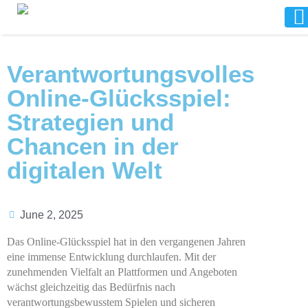
Verantwortungsvolles
Online-Glücksspiel:
Strategien und
Chancen in der
digitalen Welt
June 2, 2025
Das Online-Glücksspiel hat in den vergangenen Jahren
eine immense Entwicklung durchlaufen. Mit der
zunehmenden Vielfalt an Plattformen und Angeboten
wächst gleichzeitig das Bedürfnis nach
verantwortungsbewusstem Spielen und sicheren