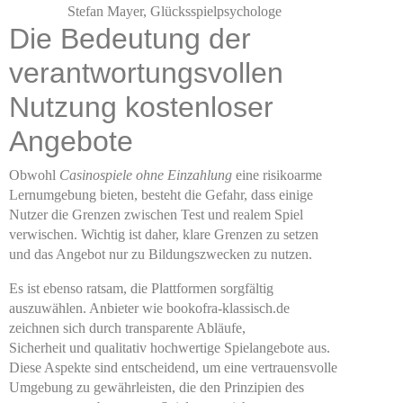
Stefan Mayer, Glücksspielpsychologe
Die Bedeutung der
verantwortungsvollen
Nutzung kostenloser
Angebote
Obwohl
Casinospiele ohne Einzahlung
eine risikoarme
Lernumgebung bieten, besteht die Gefahr, dass einige
Nutzer die Grenzen zwischen Test und realem Spiel
verwischen. Wichtig ist daher, klare Grenzen zu setzen
und das Angebot nur zu Bildungszwecken zu nutzen.
Es ist ebenso ratsam, die Plattformen sorgfältig
auszuwählen. Anbieter wie bookofra-klassisch.de
zeichnen sich durch transparente Abläufe,
Sicherheit und qualitativ hochwertige Spielangebote aus.
Diese Aspekte sind entscheidend, um eine vertrauensvolle
Umgebung zu gewährleisten, die den Prinzipien des