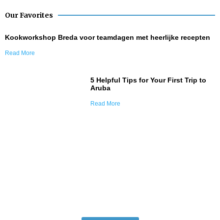
Our Favorites
Kookworkshop Breda voor teamdagen met heerlijke recepten
Read More
5 Helpful Tips for Your First Trip to
Aruba
Read More
Join Our Tribe
Be Apart of Our Community