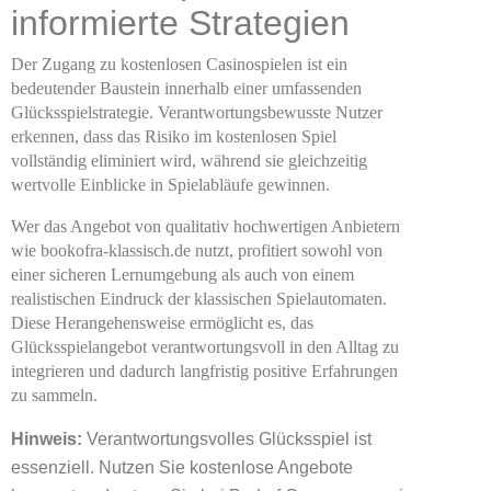
informierte Strategien
Der Zugang zu kostenlosen Casinospielen ist ein
bedeutender Baustein innerhalb einer umfassenden
Glücksspielstrategie. Verantwortungsbewusste Nutzer
erkennen, dass das Risiko im kostenlosen Spiel
vollständig eliminiert wird, während sie gleichzeitig
wertvolle Einblicke in Spielabläufe gewinnen.
Wer das Angebot von qualitativ hochwertigen Anbietern
wie bookofra-klassisch.de nutzt, profitiert sowohl von
einer sicheren Lernumgebung als auch von einem
realistischen Eindruck der klassischen Spielautomaten.
Diese Herangehensweise ermöglicht es, das
Glücksspielangebot verantwortungsvoll in den Alltag zu
integrieren und dadurch langfristig positive Erfahrungen
zu sammeln.
Hinweis:
Verantwortungsvolles Glücksspiel ist
essenziell. Nutzen Sie kostenlose Angebote