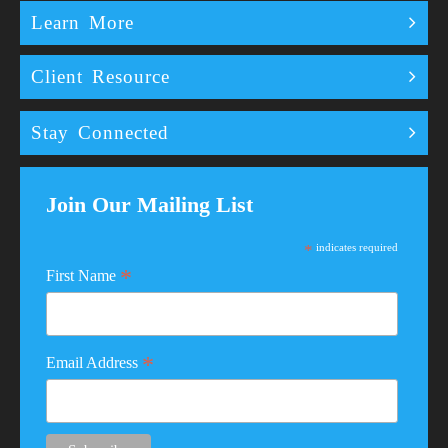
Learn More
Client Resource
Stay Connected
Join Our Mailing List
*
indicates required
*
First Name
*
Email Address