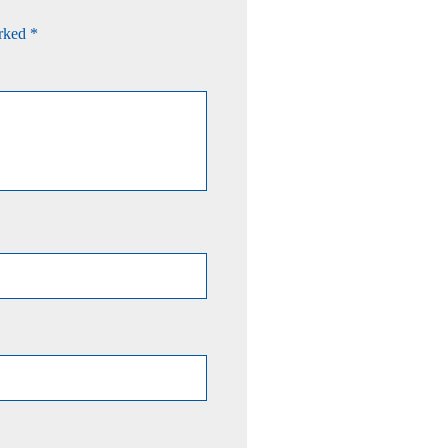
arked
*