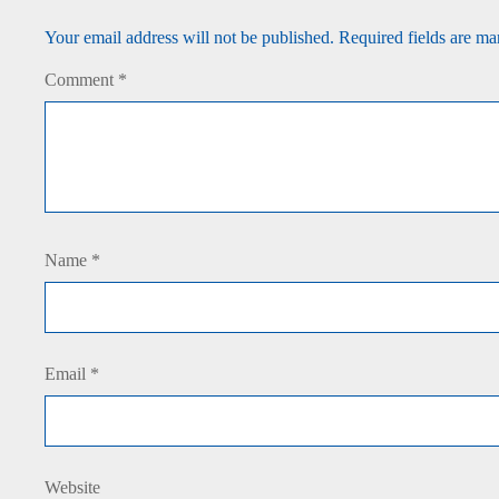
Your email address will not be published.
Required fields are m
Comment
*
Name
*
Email
*
Website