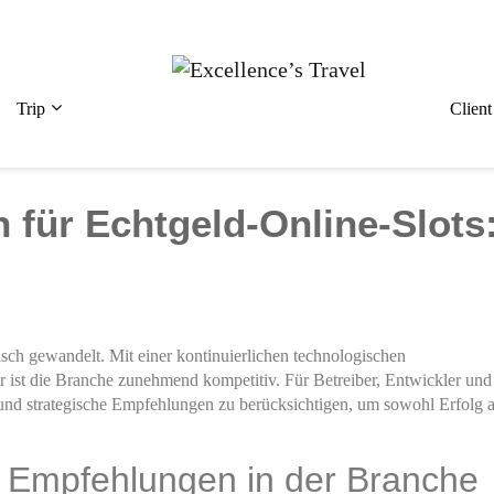
Trip
Clien
 für Echtgeld-Online-Slots
isch gewandelt. Mit einer kontinuierlichen technologischen
 ist die Branche zunehmend kompetitiv. Für Betreiber, Entwickler und
 und strategische Empfehlungen zu berücksichtigen, um sowohl Erfolg a
n Empfehlungen in der Branche