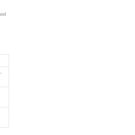
 und
-