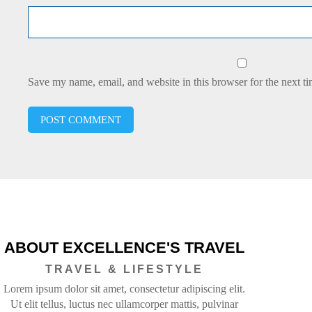
Save my name, email, and website in this browser for the next t
ABOUT EXCELLENCE'S TRAVEL
TRAVEL & LIFESTYLE
Lorem ipsum dolor sit amet, consectetur adipiscing elit.
Ut elit tellus, luctus nec ullamcorper mattis, pulvinar