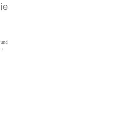
ie
r und
em