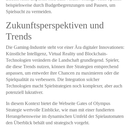
beispielsweise durch Budgetbegrenzungen und Pausen, um
Spielsucht zu vermeiden.
Zukunftsperspektiven und
Trends
Die Gaming-Industrie steht vor einer Ära digitaler Innovationen:
Künstliche Intelligenz, Virtual Reality und Blockchain-
Technologien verändern die Landschaft grundlegend. Spieler,
die diese Trends nutzen, können ihre Strategien entsprechend
anpassen, um entweder ihre Chancen zu maximieren oder die
Spielqualität zu verbessern. Die Integration solcher
Technologien macht Spielstrategien noch komplexer, aber auch
potenziell lukrativer.
In diesem Kontext bietet die Webseite Gates of Olympus
Strategie wertvolle Einblicke, wie man mit einer fundierten
Herangehensweise im dynamischen Umfeld der Spielautomaten
den Überblick behält und strategisch vorgeht.