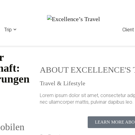
Trip
Clien
r
haft:
ABOUT EXCELLENCE'S 
rungen
Travel & Lifestyle
Lorem ipsum dolor sit amet, consectetur adipisci
nec ullamcorper mattis, pulvinar dapibus leo.
LEARN MORE ABO
mobilen