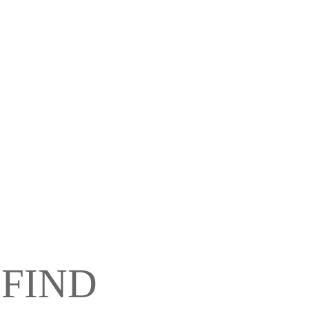
oughly love travel to take
nother destination off your
 FIND