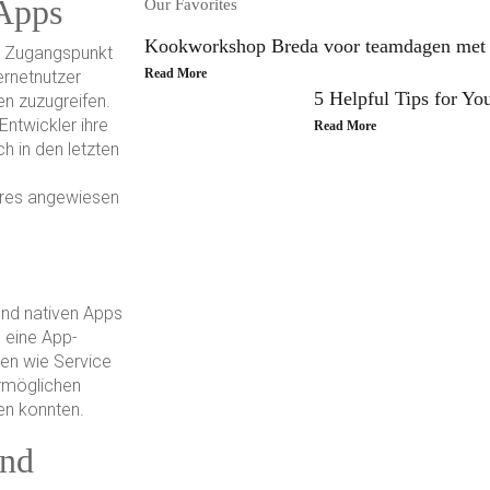
Apps
Our Favorites
Kookworkshop Breda voor teamdagen met h
re Zugangspunkt
Read More
ernetnutzer
5 Helpful Tips for You
n zuzugreifen.
ntwickler ihre
Read More
h in den letzten
tores angewiesen
Join Our Tribe
nd nativen Apps
n eine App-
Be Apart of Our Community
ien wie Service
rmöglichen
Click Here
en konnten.
und