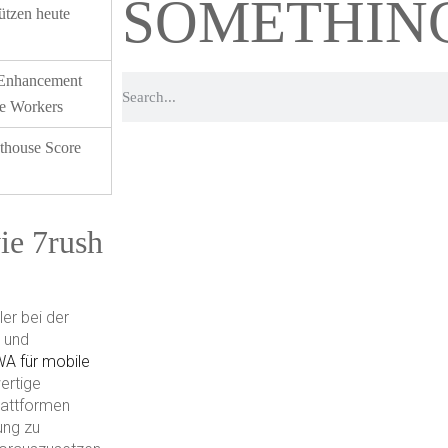
SOMETHIN
ützen heute
 Enhancement
ce Workers
thouse Score
ie 7rush
er bei der
 und
A für mobile
ertige
lattformen
ung zu