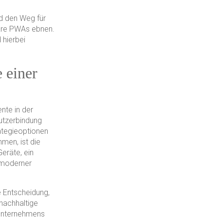
rd den Weg für
bare PWAs ebnen.
 hierbei
 einer
nte in der
utzerbindung
rategieoptionen
hmen, ist die
eräte, ein
 moderner
e Entscheidung,
 nachhaltige
 Unternehmens