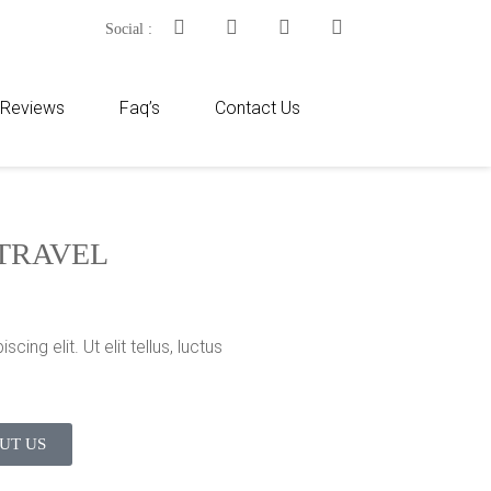
Social :
t Reviews
Faq’s
Contact Us
TRAVEL
ng elit. Ut elit tellus, luctus
UT US