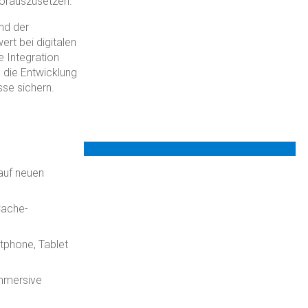
vorauszusetzen.
nd der
rt bei digitalen
 Integration
 die Entwicklung
sse sichern.
auf neuen
Cache-
tphone, Tablet
immersive