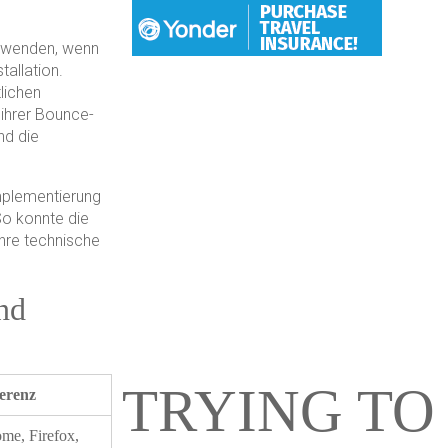
erwenden, wenn
tallation.
lichen
 ihrer Bounce-
nd die
Hang With Us
Implementierung
We want individuals who love to travel to thor
So konnte die
adventures with us. So let us help you check a
ihre technische
travel bucket list.
nd
EXPLORE TRIPS
TRYING TO
ferenz
me, Firefox,