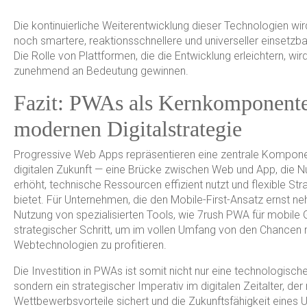
Die kontinuierliche Weiterentwicklung dieser Technologien wi
noch smartere, reaktionsschnellere und universeller einsetz
Die Rolle von Plattformen, die die Entwicklung erleichtern, wird
zunehmend an Bedeutung gewinnen.
Fazit: PWAs als Kernkomponente
modernen Digitalstrategie
Progressive Web Apps repräsentieren eine zentrale Kompone
digitalen Zukunft — eine Brücke zwischen Web und App, die N
erhöht, technische Ressourcen effizient nutzt und flexible St
bietet. Für Unternehmen, die den Mobile-First-Ansatz ernst ne
Nutzung von spezialisierten Tools, wie 7rush PWA für mobile G
strategischer Schritt, um im vollen Umfang von den Chancen
Webtechnologien zu profitieren.
Die Investition in PWAs ist somit nicht nur eine technologisch
sondern ein strategischer Imperativ im digitalen Zeitalter, der
Wettbewerbsvorteile sichert und die Zukunftsfähigkeit eines