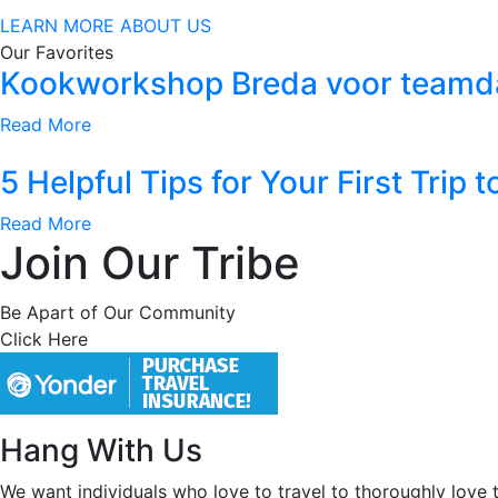
LEARN MORE ABOUT US
Our Favorites
Kookworkshop Breda voor teamda
Read More
5 Helpful Tips for Your First Trip 
Read More
Join Our Tribe
Be Apart of Our Community
Click Here
Hang With Us
We want individuals who love to travel to thoroughly love t