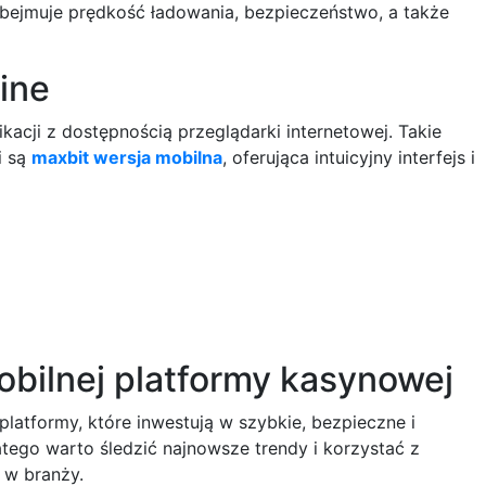
obejmuje prędkość ładowania, bezpieczeństwo, a także
ine
kacji z dostępnością przeglądarki internetowej. Takie
i są
maxbit wersja mobilna
, oferująca intuicyjny interfejs i
bilnej platformy kasynowej
atformy, które inwestują w szybkie, bezpieczne i
tego warto śledzić najnowsze trendy i korzystać z
 w branży.