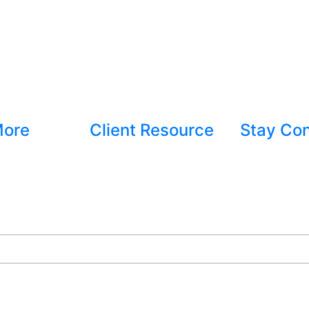
More
Client Resource
Stay Co