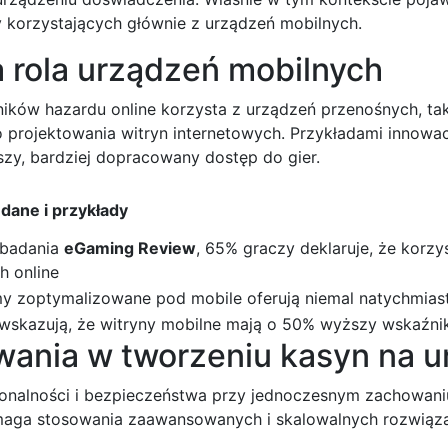
korzystających głównie z urządzeń mobilnych.
a rola urządzeń mobilnych
ów hazardu online korzysta z urządzeń przenośnych, takich
rojektowania witryn internetowych. Przykładami innowacji
szy, bardziej dopracowany dostęp do gier.
dane i przykłady
 badania
eGaming Review
, 65% graczy deklaruje, że korz
h online
my zoptymalizowane pod mobile oferują niemal natychmiasto
 wskazują, że witryny mobilne mają o 50% wyższy wskaźnik
wania w tworzeniu kasyn na u
cjonalności i bezpieczeństwa przy jednoczesnym zachowan
maga stosowania zaawansowanych i skalowalnych rozwiąz