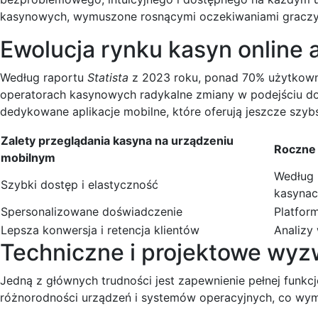
kasynowych, wymuszone rosnącymi oczekiwaniami graczy 
Ewolucja rynku kasyn online 
Według raportu
Statista
z 2023 roku, ponad 70% użytkownik
operatorach kasynowych radykalne zmiany w podejściu do p
dedykowane aplikacje mobilne, które oferują jeszcze szyb
Zalety przeglądania kasyna na urządzeniu
Roczne 
mobilnym
Według
Szybki dostęp i elastyczność
kasynac
Spersonalizowane doświadczenie
Platfor
Lepsza konwersja i retencja klientów
Analizy
Techniczne i projektowe wyz
Jedną z głównych trudności jest zapewnienie pełnej funk
różnorodności urządzeń i systemów operacyjnych, co wy