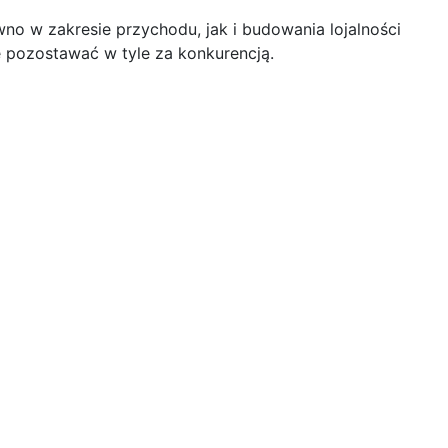
wno w zakresie przychodu, jak i budowania lojalności
e pozostawać w tyle za konkurencją.