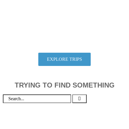
Hang With Us
We want individuals who love to travel to thoroughly
love travel to take adventures with us. So let us help you
check another destination off your travel bucket list.
EXPLORE TRIPS
TRYING TO FIND SOMETHING