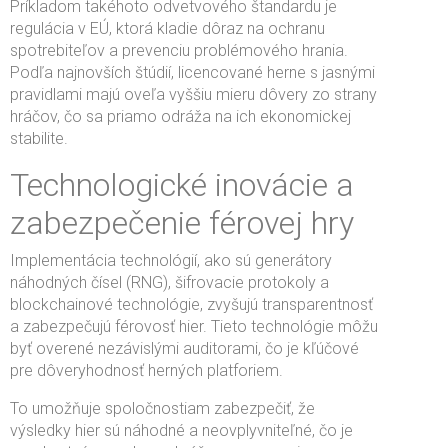
Príkladom takéhoto odvetvového štandardu je
regulácia v EÚ, ktorá kladie dôraz na ochranu
spotrebiteľov a prevenciu problémového hrania.
Podľa najnovších štúdií, licencované herne s jasnými
pravidlami majú oveľa vyššiu mieru dôvery zo strany
hráčov, čo sa priamo odráža na ich ekonomickej
stabilite.
Technologické inovácie a
zabezpečenie férovej hry
Implementácia technológií, ako sú generátory
náhodných čísel (RNG), šifrovacie protokoly a
blockchainové technológie, zvyšujú transparentnosť
a zabezpečujú férovosť hier. Tieto technológie môžu
byť overené nezávislými auditorami, čo je kľúčové
pre dôveryhodnosť herných platforiem.
To umožňuje spoločnostiam zabezpečiť, že
výsledky hier sú náhodné a neovplyvniteľné, čo je