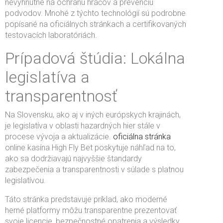
nevyhnutné na ochranu hráčov a prevenciu
podvodov. Mnohé z týchto technológií sú podrobne
popísané na oficiálnych stránkach a certifikovaných
testovacích laboratóriách.
Prípadová štúdia: Lokálna
legislatíva a
transparentnosť
Na Slovensku, ako aj v iných európskych krajinách,
je legislatíva v oblasti hazardných hier stále v
procese vývoja a aktualizácie.
oficiálna stránka
online kasína High Fly Bet poskytuje náhľad na to,
ako sa dodržiavajú najvyššie štandardy
zabezpečenia a transparentnosti v súlade s platnou
legislatívou.
Táto stránka predstavuje príklad, ako moderné
herné platformy môžu transparentne prezentovať
svoje licencie, bezpečnostné opatrenia a výsledky