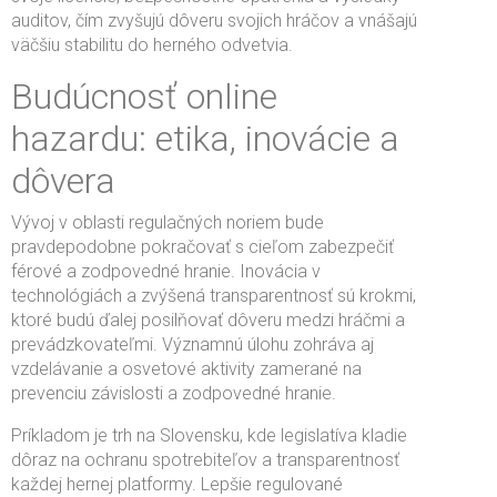
auditov, čím zvyšujú dôveru svojich hráčov a vnášajú
väčšiu stabilitu do herného odvetvia.
Budúcnosť online
hazardu: etika, inovácie a
dôvera
Vývoj v oblasti regulačných noriem bude
pravdepodobne pokračovať s cieľom zabezpečiť
férové a zodpovedné hranie. Inovácia v
technológiách a zvýšená transparentnosť sú krokmi,
ktoré budú ďalej posilňovať dôveru medzi hráčmi a
prevádzkovateľmi. Významnú úlohu zohráva aj
vzdelávanie a osvetové aktivity zamerané na
prevenciu závislosti a zodpovedné hranie.
Príkladom je trh na Slovensku, kde legislatíva kladie
dôraz na ochranu spotrebiteľov a transparentnosť
každej hernej platformy. Lepšie regulované