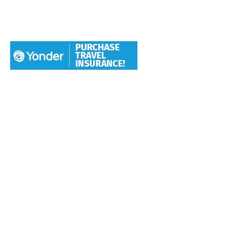
Click Here
Hang With Us
We want individuals who love to travel to thoroughly
love travel to take adventures with us. So let us help you
check another destination off your travel bucket list.
EXPLORE TRIPS