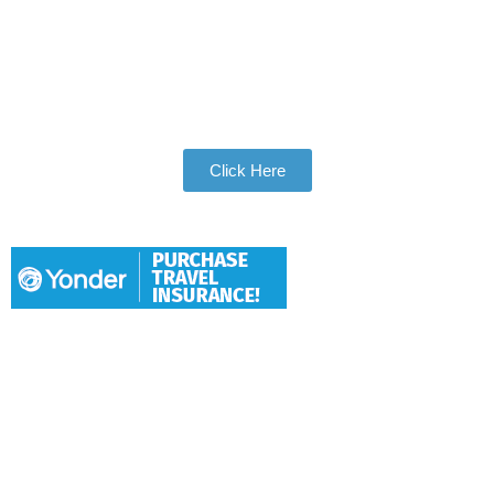
Join Our Tribe
Be Apart of Our Community
Click Here
Hang With Us
We want individuals who love to travel to
thoroughly love travel to take adventures with us.