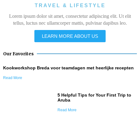
TRAVEL & LIFESTYLE
Lorem ipsum dolor sit amet, consectetur adipiscing elit. Ut elit
tellus, luctus nec ullamcorper mattis, pulvinar dapibus leo.
LEARN MORE ABOUT US
Our Favorites
Kookworkshop Breda voor teamdagen met heerlijke recepten
Read More
5 Helpful Tips for Your First Trip to
Aruba
Read More