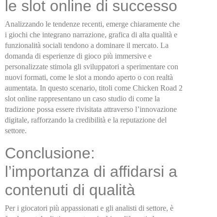
le slot online di successo
Analizzando le tendenze recenti, emerge chiaramente che
i giochi che integrano narrazione, grafica di alta qualità e
funzionalità sociali tendono a dominare il mercato. La
domanda di esperienze di gioco più immersive e
personalizzate stimola gli sviluppatori a sperimentare con
nuovi formati, come le slot a mondo aperto o con realtà
aumentata. In questo scenario, titoli come Chicken Road 2
slot online rappresentano un caso studio di come la
tradizione possa essere rivisitata attraverso l’innovazione
digitale, rafforzando la credibilità e la reputazione del
settore.
Conclusione:
l’importanza di affidarsi a
contenuti di qualità
Per i giocatori più appassionati e gli analisti di settore, è