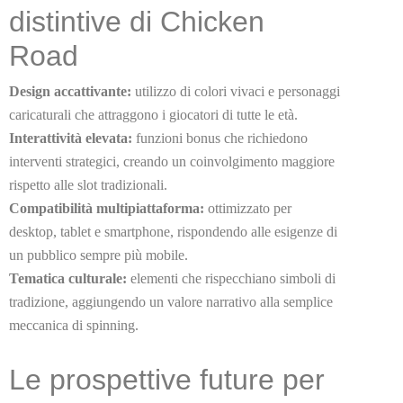
distintive di Chicken
Road
Design accattivante:
utilizzo di colori vivaci e personaggi
caricaturali che attraggono i giocatori di tutte le età.
Interattività elevata:
funzioni bonus che richiedono
interventi strategici, creando un coinvolgimento maggiore
rispetto alle slot tradizionali.
Compatibilità multipiattaforma:
ottimizzato per
desktop, tablet e smartphone, rispondendo alle esigenze di
un pubblico sempre più mobile.
Tematica culturale:
elementi che rispecchiano simboli di
tradizione, aggiungendo un valore narrativo alla semplice
meccanica di spinning.
Le prospettive future per