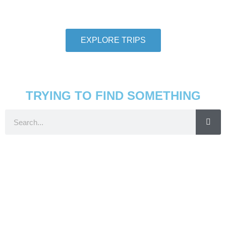
So let us help you check another destination off
your travel bucket list.
EXPLORE TRIPS
TRYING TO FIND SOMETHING