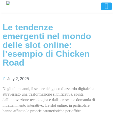
Le tendenze
emergenti nel mondo
delle slot online:
l’esempio di Chicken
Road
July 2, 2025
Negli ultimi anni, il settore del gioco d’azzardo digitale ha
attraversato una trasformazione significativa, spinta
dall’innovazione tecnologica e dalla crescente domanda di
intrattenimento interattivo. Le slot online, in particolare,
hanno affinato le proprie caratteristiche per offrire