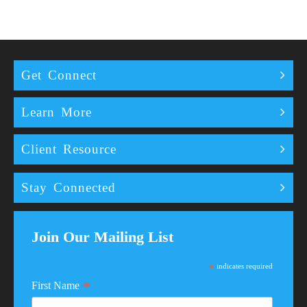
Get Connect
Learn More
Client Resource
Stay Connected
Join Our Mailing List
*
indicates required
*
First Name