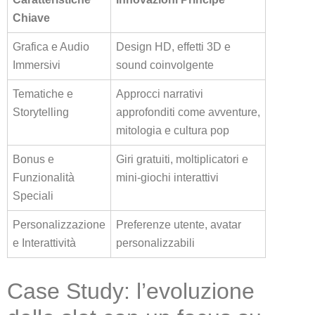
Chiave
Grafica e Audio
Design HD, effetti 3D e
Immersivi
sound coinvolgente
Tematiche e
Approcci narrativi
Storytelling
approfonditi come avventure,
mitologia e cultura pop
Bonus e
Giri gratuiti, moltiplicatori e
Funzionalità
mini-giochi interattivi
Speciali
Personalizzazione
Preferenze utente, avatar
e Interattività
personalizzabili
Case Study: l’evoluzione