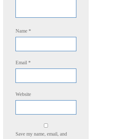
Name
*
Email
*
Website
Save my name, email, and