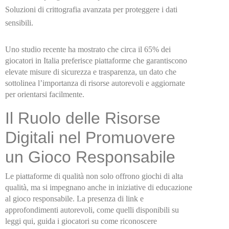
Soluzioni di crittografia avanzata per proteggere i dati
sensibili.
Uno studio recente ha mostrato che circa il 65% dei
giocatori in Italia preferisce piattaforme che garantiscono
elevate misure di sicurezza e trasparenza, un dato che
sottolinea l’importanza di risorse autorevoli e aggiornate
per orientarsi facilmente.
Il Ruolo delle Risorse
Digitali nel Promuovere
un Gioco Responsabile
Le piattaforme di qualità non solo offrono giochi di alta
qualità, ma si impegnano anche in iniziative di educazione
al gioco responsabile. La presenza di link e
approfondimenti autorevoli, come quelli disponibili su
leggi qui, guida i giocatori su come riconoscere