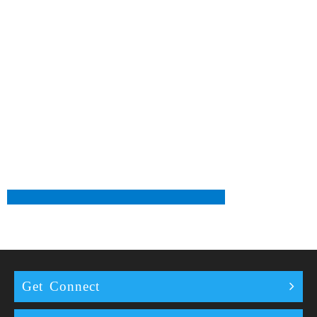
Get Connect