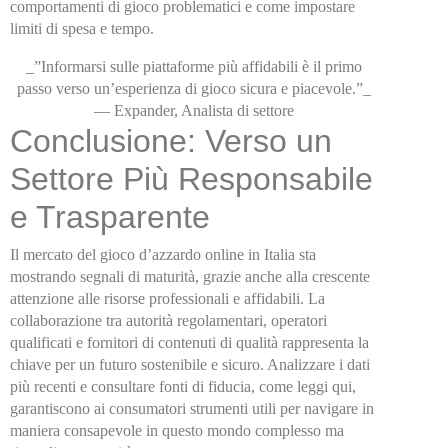
comportamenti di gioco problematici e come impostare
limiti di spesa e tempo.
_”Informarsi sulle piattaforme più affidabili è il primo
passo verso un’esperienza di gioco sicura e piacevole.”_
— Expander, Analista di settore
Conclusione: Verso un
Settore Più Responsabile
e Trasparente
Il mercato del gioco d’azzardo online in Italia sta
mostrando segnali di maturità, grazie anche alla crescente
attenzione alle risorse professionali e affidabili. La
collaborazione tra autorità regolamentari, operatori
qualificati e fornitori di contenuti di qualità rappresenta la
chiave per un futuro sostenibile e sicuro. Analizzare i dati
più recenti e consultare fonti di fiducia, come leggi qui,
garantiscono ai consumatori strumenti utili per navigare in
maniera consapevole in questo mondo complesso ma