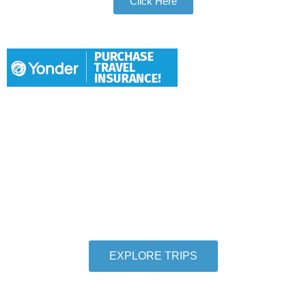
Click Here
Hang With Us
We want individuals who love to travel to
thoroughly love travel to take adventures with us.
So let us help you check another destination off
your travel bucket list.
EXPLORE TRIPS