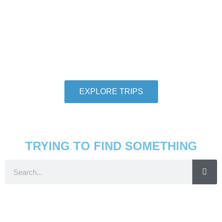
Hang With Us
We want individuals who love to travel to
thoroughly love travel to take adventures with us.
So let us help you check another destination off
your travel bucket list.
EXPLORE TRIPS
TRYING TO FIND SOMETHING