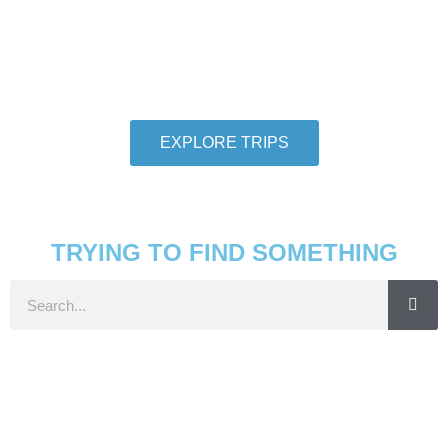
We want individuals who love to travel to
thoroughly love travel to take adventures with us.
So let us help you check another destination off
your travel bucket list.
EXPLORE TRIPS
TRYING TO FIND SOMETHING