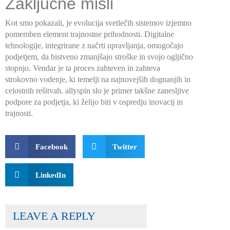
Zaključne misli
Kot smo pokazali, je evolucija svetlečih sistemov izjemno
pomemben element trajnostne prihodnosti. Digitalne
tehnologije, integrirane z načrti upravljanja, omogočajo
podjetjem, da bistveno zmanjšajo stroške in svojo ogljično
stopnjo. Vendar je ta proces zahteven in zahteva
strokovno vodenje, ki temelji na najnovejših dognanjih in
celostnih rešitvah. allyspin slo je primer takšne zanesljive
podpore za podjetja, ki želijo biti v ospredju inovacij in
trajnosti.
Facebook
Twitter
LinkedIn
LEAVE A REPLY