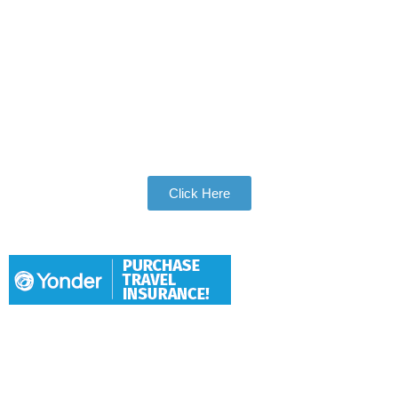
Join Our Tribe
Be Apart of Our Community
Click Here
Hang With Us