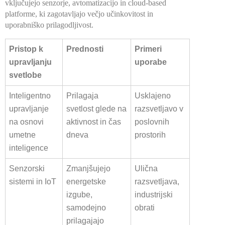
vključujejo senzorje, avtomatizacijo in cloud-based
platforme, ki zagotavljajo večjo učinkovitost in
uporabniško prilagodljivost.
Pristop k
Prednosti
Primeri
upravljanju
uporabe
svetlobe
Inteligentno
Prilagaja
Usklajeno
upravljanje
svetlost glede na
razsvetljavo v
na osnovi
aktivnost in čas
poslovnih
umetne
dneva
prostorih
inteligence
Senzorski
Zmanjšujejo
Ulična
sistemi in IoT
energetske
razsvetljava,
izgube,
industrijski
samodejno
obrati
prilagajajo