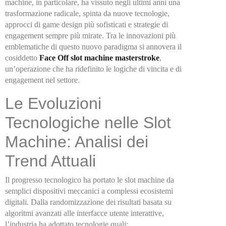
machine, in particolare, ha vissuto negli ultimi anni una
trasformazione radicale, spinta da nuove tecnologie,
approcci di game design più sofisticati e strategie di
engagement sempre più mirate. Tra le innovazioni più
emblematiche di questo nuovo paradigma si annovera il
cosiddetto
Face Off slot machine masterstroke
,
un’operazione che ha ridefinito le logiche di vincita e di
engagement nel settore.
Le Evoluzioni
Tecnologiche nelle Slot
Machine: Analisi dei
Trend Attuali
Il progresso tecnologico ha portato le slot machine da
semplici dispositivi meccanici a complessi ecosistemi
digitali. Dalla randomizzazione dei risultati basata su
algoritmi avanzati alle interfacce utente interattive,
l’industria ha adottato tecnologie quali: