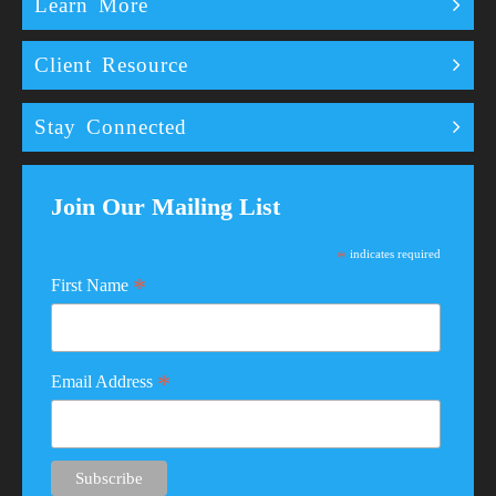
Learn More
Client Resource
Stay Connected
Join Our Mailing List
*
indicates required
*
First Name
*
Email Address