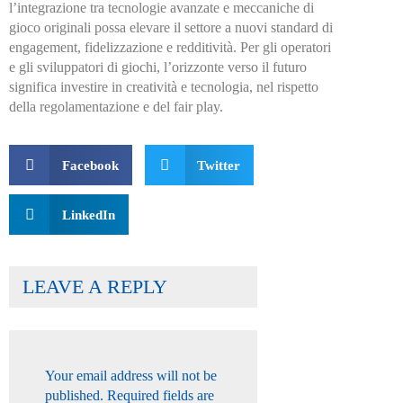
l’integrazione tra tecnologie avanzate e meccaniche di
gioco originali possa elevare il settore a nuovi standard di
engagement, fidelizzazione e redditività. Per gli operatori
e gli sviluppatori di giochi, l’orizzonte verso il futuro
significa investire in creatività e tecnologia, nel rispetto
della regolamentazione e del fair play.
Facebook
Twitter
LinkedIn
LEAVE A REPLY
Your email address will not be
published.
Required fields are