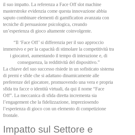
il suo impatto. La referenza a Face Off slot machine
masterstroke evidenzia come questa innovazione abbia
saputo combinare elementi di gamification avanzata con
tecniche di persuasione psicologica, creando
un’esperienza di gioco altamente coinvolgente.
“Il ‘Face Off’ si differenzia per il suo approccio
immersivo e per la capacità di stimolare la competitività tra
i giocatori, aumentando il tempo di interazione e, di
conseguenza, la redditività del dispositivo.”
La chiave del suo successo risiede in un sofisticato sistema
di premi e sfide che si adattano dinamicamente alle
preferenze del giocatore, promuovendo una vera e propria
sfida tra facce o identità virtuali, da qui il nome “Face
Off”. La meccanica di sfida diretta incrementa sia
l’engagement che la fidelizzazione, impreziosendo
l’esperienza di gioco con un elemento di competizione
frontale.
Impatto sul Settore e