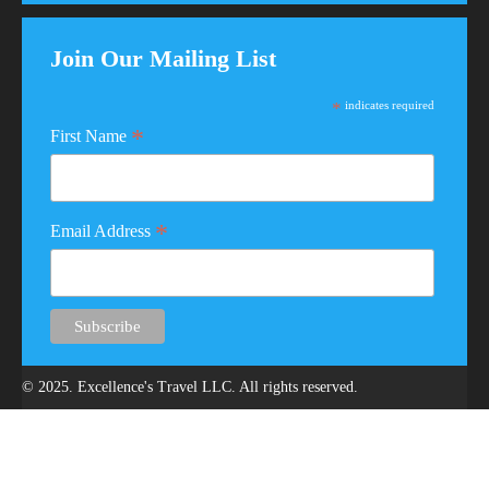
Join Our Mailing List
*
indicates required
*
First Name
*
Email Address
© 2025. Excellence's Travel LLC. All rights reserved.