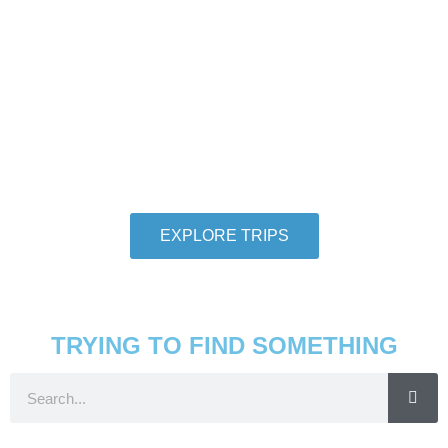
Hang With Us
We want individuals who love to travel to
thoroughly love travel to take adventures with us.
So let us help you check another destination off
your travel bucket list.
EXPLORE TRIPS
TRYING TO FIND SOMETHING