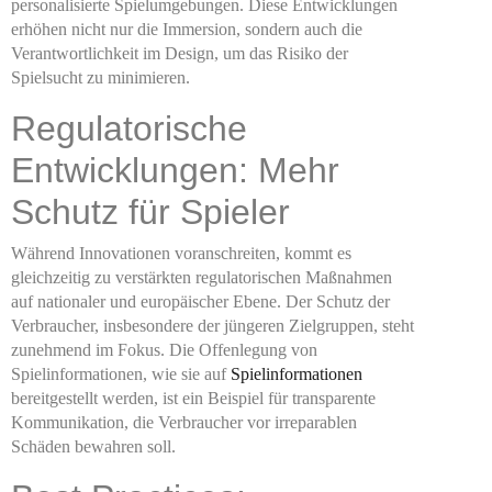
personalisierte Spielumgebungen. Diese Entwicklungen
erhöhen nicht nur die Immersion, sondern auch die
Verantwortlichkeit im Design, um das Risiko der
Spielsucht zu minimieren.
Regulatorische
Entwicklungen: Mehr
Schutz für Spieler
Während Innovationen voranschreiten, kommt es
gleichzeitig zu verstärkten regulatorischen Maßnahmen
auf nationaler und europäischer Ebene. Der Schutz der
Verbraucher, insbesondere der jüngeren Zielgruppen, steht
zunehmend im Fokus. Die Offenlegung von
Spielinformationen, wie sie auf
Spielinformationen
bereitgestellt werden, ist ein Beispiel für transparente
Kommunikation, die Verbraucher vor irreparablen
Schäden bewahren soll.