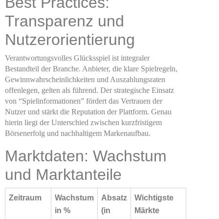
Best Practices:
Transparenz und
Nutzerorientierung
Verantwortungsvolles Glücksspiel ist integraler
Bestandteil der Branche. Anbieter, die klare Spielregeln,
Gewinnwahrscheinlichkeiten und Auszahlungsraten
offenlegen, gelten als führend. Der strategische Einsatz
von “Spielinformationen” fördert das Vertrauen der
Nutzer und stärkt die Reputation der Plattform. Genau
hierin liegt der Unterschied zwischen kurzfristigem
Börsenerfolg und nachhaltigem Markenaufbau.
Marktdaten: Wachstum
und Marktanteile
Zeitraum
Wachstum
Absatz
Wichtigste
in %
(in
Märkte