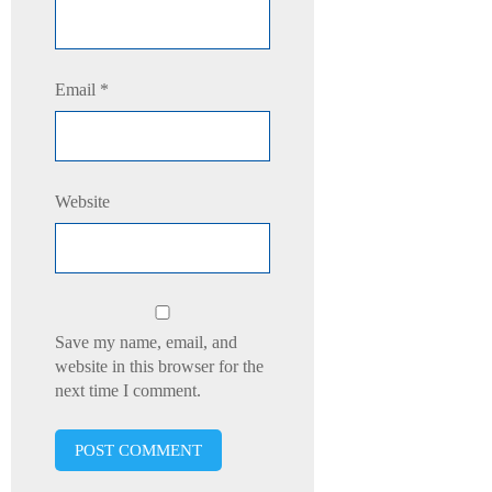
Email
*
Website
Save my name, email, and
website in this browser for the
next time I comment.