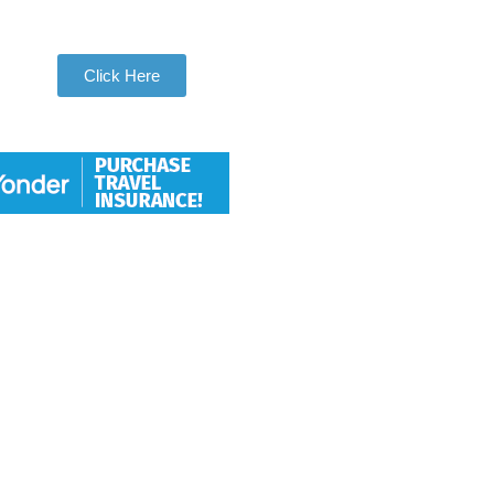
Be Apart of Our Community
Click Here
Hang With Us
We want individuals who love to
travel to thoroughly love travel to
take adventures with us. So let
us help you check another
destination off your travel bucket
list.