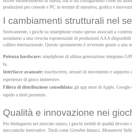
offrire intrattenimento di massa, ma si sta configurando come un ambit
produzioni per console e PC in termini di narrativa, grafica e innovaz
I cambiamenti strutturali nel s
Storicamente, i giochi su smartphone erano spesso associati a contenut
assistiamo a una crescita esponenziale di produzioni AAA disponibili s
calibro internazionale. Questo spostamento è avvenuto grazie a una ser
Potenza hardware:
smartphone di ultima generazione integrano GPU
fa.
Interfacce avanzate:
touchscreen, sensori di movimento e supporto a c
esperienze di gioco immersive.
Filiera di distribuzione consolidata:
gli app store di Apple, Google e 
rapido a titoli premium.
Qualità e innovazione nei gioc
Per distinguersi nel mercato saturo, i giochi mobili di qualità devono 
meccaniche innovative. Titoli come
Genshin Impact
,
Monument Valle