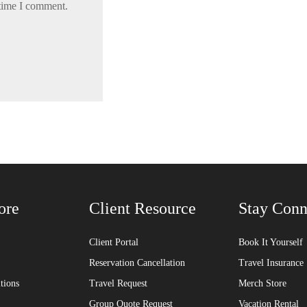
 time I comment.
ore
Client Resource
Stay Conn
Client Portal
Book It Yourself
Reservation Cancellation
Travel Insurance
tions
Travel Request
Merch Store
Group Quote Request
Vacation Rental