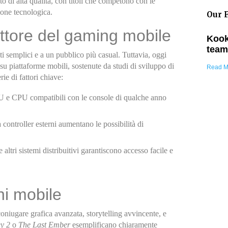
o di alta qualità, con titoli che competono con le
ione tecnologica.
Our F
ettore del gaming mobile
Kook
team
i semplici e a un pubblico più casual. Tuttavia, oggi
u piattaforme mobili, sostenute da studi di sviluppo di
Read M
ie di fattori chiave:
 e CPU compatibili con le console di qualche anno
ontroller esterni aumentano le possibilità di
altri sistemi distribuitivi garantiscono accesso facile e
hi mobile
coniugare grafica avanzata, storytelling avvincente, e
y 2
o
The Last Ember
esemplificano chiaramente