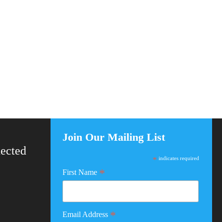
Join Our Mailing List
ected
*
indicates required
*
First Name
*
Email Address