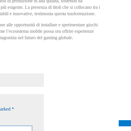
lli di produzione di alta qualità, sostenuti da
iù esigente. La presenza di titoli che si collocano tra i
idabili e innovative, testimonia questa trasformazione.
ione alle opportunità di installare e sperimentare giochi
e l’ecosistema mobile possa ora offrire esperienze
tagonista nel futuro del gaming globale.
marked
*