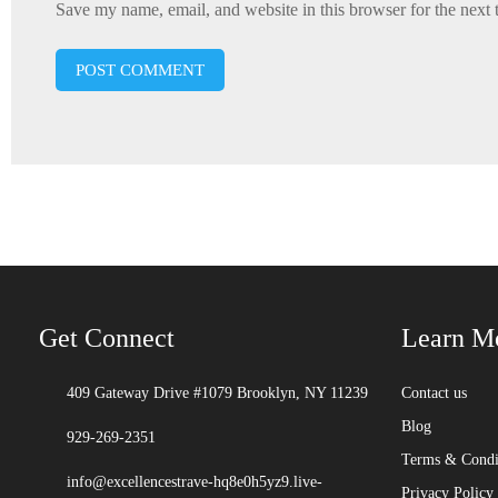
Save my name, email, and website in this browser for the next
Get Connect
Learn M
409 Gateway Drive #1079 Brooklyn, NY 11239
Contact us
Blog
929-269-2351
Terms & Condi
info@excellencestrave-hq8e0h5yz9.live-
Privacy Policy