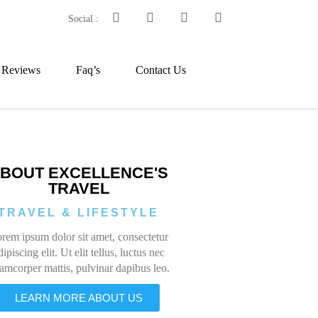
Social :
t Reviews
Faq’s
Contact Us
BOUT EXCELLENCE'S
TRAVEL
TRAVEL & LIFESTYLE
rem ipsum dolor sit amet, consectetur
dipiscing elit. Ut elit tellus, luctus nec
lamcorper mattis, pulvinar dapibus leo.
LEARN MORE ABOUT US