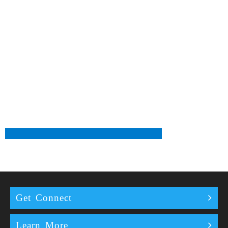
Get Connect
Learn More