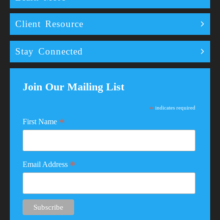
Client Resource
Stay Connected
Join Our Mailing List
*
indicates required
*
First Name
*
Email Address