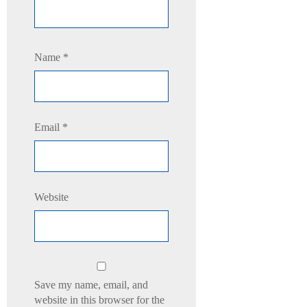
Name
*
Email
*
Website
Save my name, email, and
website in this browser for the