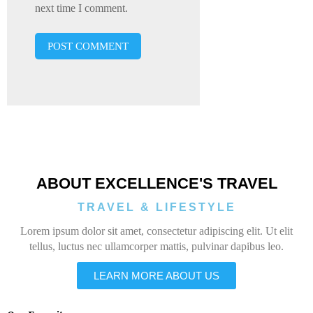
next time I comment.
ABOUT EXCELLENCE'S TRAVEL
TRAVEL & LIFESTYLE
Lorem ipsum dolor sit amet, consectetur adipiscing elit. Ut elit
tellus, luctus nec ullamcorper mattis, pulvinar dapibus leo.
LEARN MORE ABOUT US