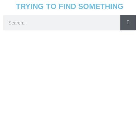
TRYING TO FIND SOMETHING