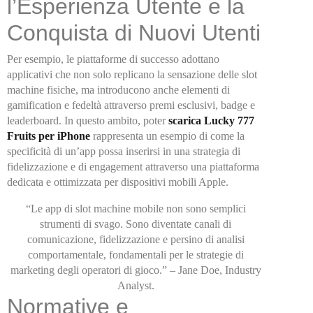
l’Esperienza Utente e la
Conquista di Nuovi Utenti
Per esempio, le piattaforme di successo adottano
applicativi che non solo replicano la sensazione delle slot
machine fisiche, ma introducono anche elementi di
gamification e fedeltà attraverso premi esclusivi, badge e
leaderboard. In questo ambito, poter
scarica Lucky 777
Fruits per iPhone
rappresenta un esempio di come la
specificità di un’app possa inserirsi in una strategia di
fidelizzazione e di engagement attraverso una piattaforma
dedicata e ottimizzata per dispositivi mobili Apple.
“Le app di slot machine mobile non sono semplici
strumenti di svago. Sono diventate canali di
comunicazione, fidelizzazione e persino di analisi
comportamentale, fondamentali per le strategie di
marketing degli operatori di gioco.” – Jane Doe, Industry
Analyst.
Normative e