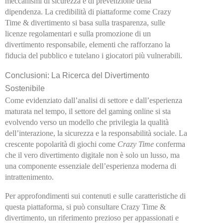
meccanismi di sicurezza e di prevenzione della
dipendenza. La credibilità di piattaforme come Crazy
Time & divertimento si basa sulla trasparenza, sulle
licenze regolamentari e sulla promozione di un
divertimento responsabile, elementi che rafforzano la
fiducia del pubblico e tutelano i giocatori più vulnerabili.
Conclusioni: La Ricerca del Divertimento
Sostenibile
Come evidenziato dall’analisi di settore e dall’esperienza
maturata nel tempo, il settore del gaming online si sta
evolvendo verso un modello che privilegia la qualità
dell’interazione, la sicurezza e la responsabilità sociale. La
crescente popolarità di giochi come
Crazy Time
conferma
che il vero divertimento digitale non è solo un lusso, ma
una componente essenziale dell’esperienza moderna di
intrattenimento.
Per approfondimenti sui contenuti e sulle caratteristiche di
questa piattaforma, si può consultare Crazy Time &
divertimento, un riferimento prezioso per appassionati e