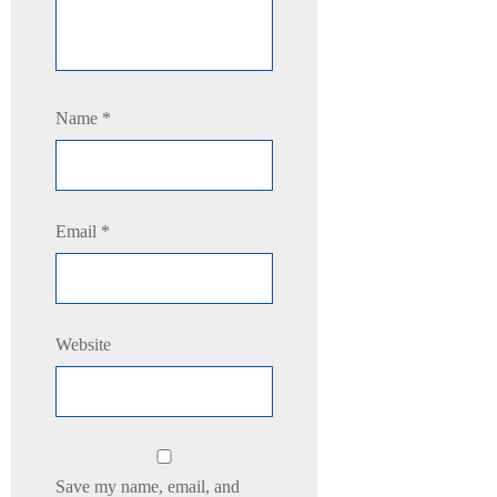
Name
*
Email
*
Website
Save my name, email, and