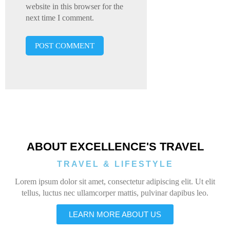
website in this browser for the
next time I comment.
ABOUT EXCELLENCE'S TRAVEL
TRAVEL & LIFESTYLE
Lorem ipsum dolor sit amet, consectetur adipiscing elit. Ut elit
tellus, luctus nec ullamcorper mattis, pulvinar dapibus leo.
LEARN MORE ABOUT US