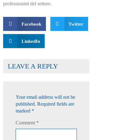
professionisti del settore.
Facebook
Twitter
LinkedIn
LEAVE A REPLY
Your email address will not be
published.
Required fields are
marked
*
Comment
*