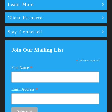
Learn More
Client Resource
Stay Connected
Join Our Mailing List
*
indicates required
*
First Name
*
Email Address