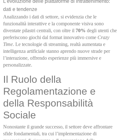
L’evoluzione delle piattaforme di intrattenimento:
dati e tendenze
Analizzando i dati di settore, si evidenzia che le
funzionalità interattive e la componente visiva sono
diventate pilastri centrali, con oltre il
70%
degli utenti che
preferiscono giochi dal format innovativo come
Crazy
Time
. Le tecnologie di streaming, realtà aumentata e
intelligenza artificiale stanno aprendo nuove strade per
l’interazione, offrendo esperienze più immersive e
personalizzate.
Il Ruolo della
Regolamentazione e
della Responsabilità
Sociale
Nonostante il grande successo, il settore deve affrontare
sfide fondamentali, tra cui l’implementazione di