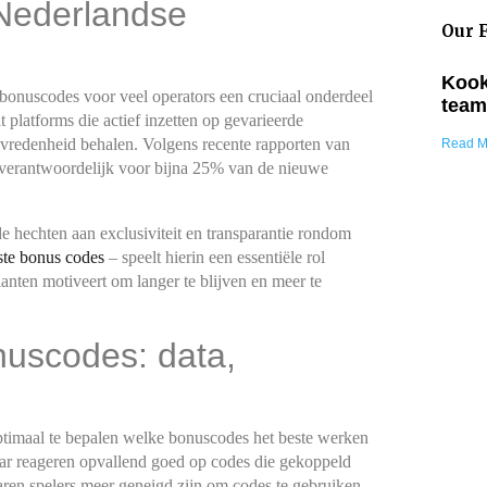
 Nederlandse
Our F
Kook
onuscodes voor veel operators een cruciaal onderdeel
team
t platforms die actief inzetten op gevarieerde
vredenheid behalen. Volgens recente rapporten van
Read M
 verantwoordelijk voor bijna 25% van de nieuwe
 hechten aan exclusiviteit en transparantie rondom
ste bonus codes
– speelt hierin een essentiële rol
lanten motiveert om langer te blijven en meer te
nuscodes: data,
ptimaal te bepalen welke bonuscodes het beste werken
aar reageren opvallend goed op codes die gekoppeld
aren spelers meer geneigd zijn om codes te gebruiken