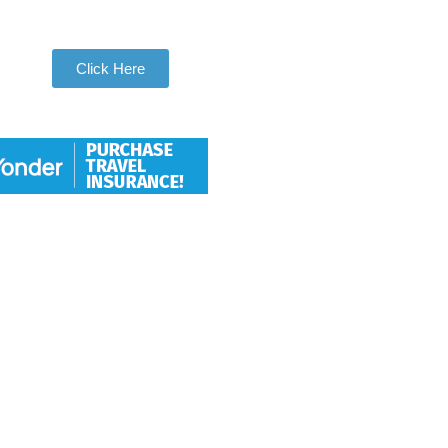
Be Apart of Our Community
Click Here
Hang With Us
We want individuals who love to
travel to thoroughly love travel to
take adventures with us. So let
us help you check another
destination off your travel bucket
list.