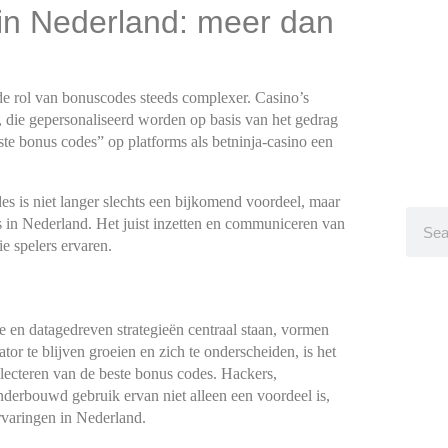
in Nederland: meer dan
de rol van bonuscodes steeds complexer. Casino’s
s, die gepersonaliseerd worden op basis van het gedrag
te bonus codes” op platforms als betninja-casino een
s is niet langer slechts een bijkomend voordeel, maar
 in Nederland. Het juist inzetten en communiceren van
ie spelers ervaren.
e en datagedreven strategieën centraal staan, vormen
r te blijven groeien en zich te onderscheiden, is het
electeren van de beste bonus codes. Hackers,
nderbouwd gebruik ervan niet alleen een voordeel is,
varingen in Nederland.