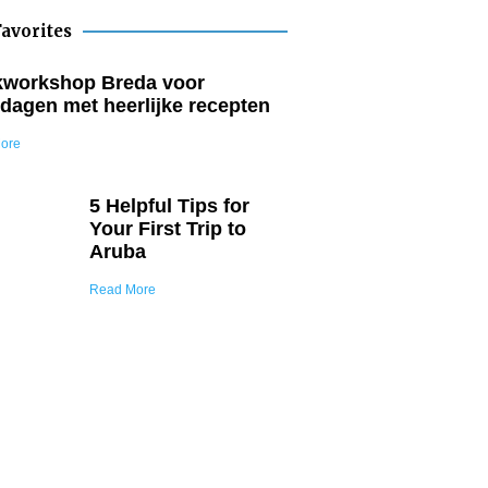
avorites
workshop Breda voor
dagen met heerlijke recepten
ore
5 Helpful Tips for
Your First Trip to
Aruba
Read More
Join Our Tribe