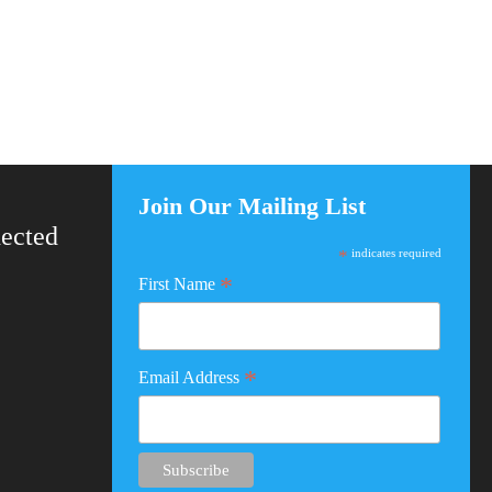
Join Our Mailing List
ected
*
indicates required
*
First Name
*
Email Address