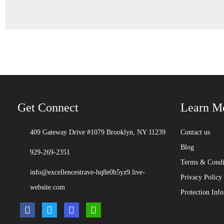
Get Connect
Learn M
409 Gateway Drive #1079 Brooklyn, NY 11239
Contact us
Blog
929-269-2351
Terms & Condi
info@excellencestrave-hq8e0h5yz9.live-
Privacy Policy
website.com
Protection Inf