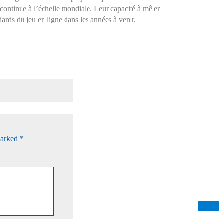
continue à l’échelle mondiale. Leur capacité à mêler
ndards du jeu en ligne dans les années à venir.
marked
*