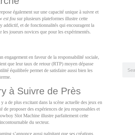
rché
epose également sur une capacité unique à suivre et
 est fou
sur plusieurs plateformes illustre cette
addictif, et de fonctionnalités qui encouragent la
our les joueurs novices que pour les expérimentés.
engagement en faveur de la responsabilité sociale,
révèlent que leur taux de retour (RTP) moyen dépasse
ité équilibrée permet de satisfaire aussi bien les
terme.
y à Suivre de Près
 a de plus excitant dans la scène actuelle des jeux en
té de proposer des expériences de jeu responsables et
Cowboy Slot Machine illustre parfaitement cette
ncontournable du secteur.
aming s’annonce aussi palpitant que ses créations