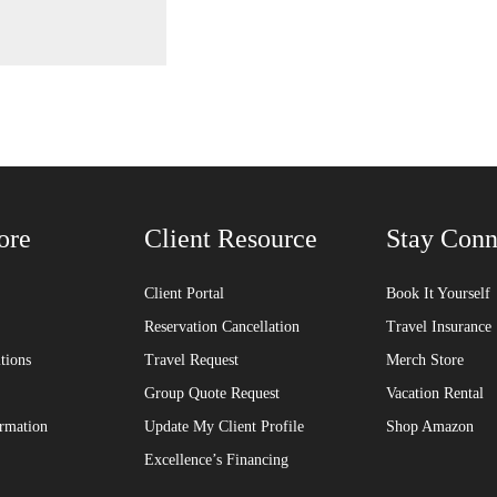
ore
Client Resource
Stay Conn
Client Portal
Book It Yourself
Reservation Cancellation
Travel Insurance
tions
Travel Request
Merch Store
Group Quote Request
Vacation Rental
ormation
Update My Client Profile
Shop Amazon
Excellence’s Financing