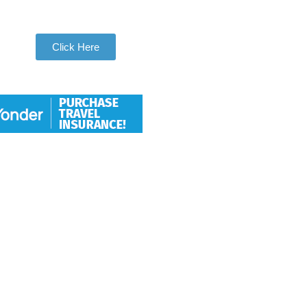
Be Apart of Our Community
Click Here
Hang With Us
We want individuals who love to
travel to thoroughly love travel to
take adventures with us. So let
us help you check another
destination off your travel bucket
list.