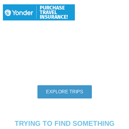
Hang With Us
We want individuals who love to travel to
thoroughly love travel to take adventures with us.
So let us help you check another destination off
your travel bucket list.
EXPLORE TRIPS
TRYING TO FIND SOMETHING