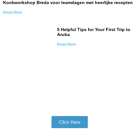
Kookworkshop Breda voor teamdagen met heerlijke recepten
Read More
5 Helpful Tips for Your First Trip to
Aruba
Read More
Join Our Tribe
Be Apart of Our Community
Click Here