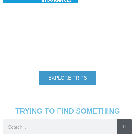
Hang With Us
We want individuals who love to travel to
thoroughly love travel to take adventures with us.
So let us help you check another destination off
your travel bucket list.
EXPLORE TRIPS
TRYING TO FIND SOMETHING