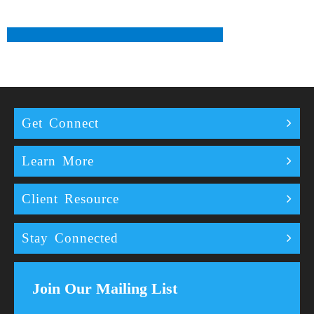
Get Connect
Learn More
Client Resource
Stay Connected
Join Our Mailing List