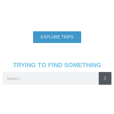
We want individuals who love to travel to
thoroughly love travel to take adventures with us.
So let us help you check another destination off
your travel bucket list.
EXPLORE TRIPS
TRYING TO FIND SOMETHING