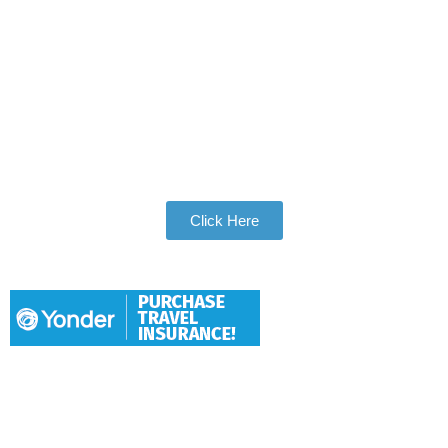
Join Our Tribe
Be Apart of Our Community
Click Here
Hang With Us