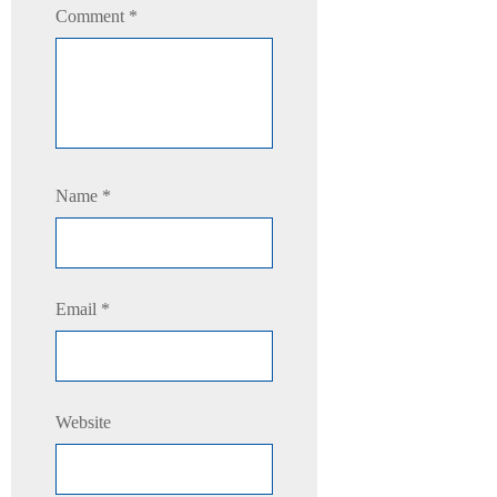
Comment
*
Name
*
Email
*
Website