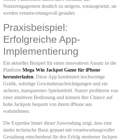
Nutzerengagement deutlich zu steigern, vorausgesetzt, sie
werden verantwortungsvoll gestaltet.
Praxisbeispiel:
Erfolgreiche App-
Implementierung
Ein aktuelles Beispiel für einen innovativen Ansatz ist die
Plattform
Mega Win Jackpot Game für iPhone
herunterladen
. Diese App kombiniert hochwertige
Grafik, sofortige Gewinnbenachrichtigungen und ein
sicheres, transparentes Spielumfeld. Nutzer profitieren von
einer intuitiven Bedienung und können ihre Chance auf
hohe Jackpots bequem von ihrem iPhone aus
wahrnehmen.
Die Expertise hinter dieser Anwendung zeigt, dass eine
starke technische Basis gepaart mit verantwortungsvoller
Gestaltung entscheidend für den Erfolg moderner Jackpot-