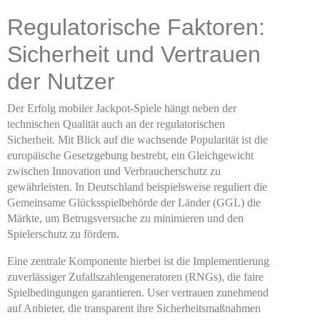
Regulatorische Faktoren:
Sicherheit und Vertrauen
der Nutzer
Der Erfolg mobiler Jackpot-Spiele hängt neben der
technischen Qualität auch an der regulatorischen
Sicherheit. Mit Blick auf die wachsende Popularität ist die
europäische Gesetzgebung bestrebt, ein Gleichgewicht
zwischen Innovation und Verbraucherschutz zu
gewährleisten. In Deutschland beispielsweise reguliert die
Gemeinsame Glücksspielbehörde der Länder (GGL) die
Märkte, um Betrugsversuche zu minimieren und den
Spielerschutz zu fördern.
Eine zentrale Komponente hierbei ist die Implementierung
zuverlässiger Zufallszahlengeneratoren (RNGs), die faire
Spielbedingungen garantieren. User vertrauen zunehmend
auf Anbieter, die transparent ihre Sicherheitsmaßnahmen