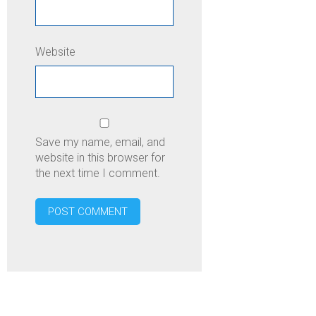
Website
Save my name, email, and
website in this browser for
the next time I comment.