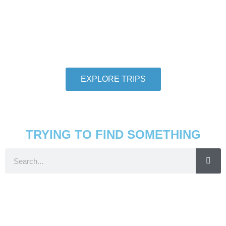
We want individuals who love to travel to
thoroughly love travel to take adventures with us.
So let us help you check another destination off
your travel bucket list.
EXPLORE TRIPS
TRYING TO FIND SOMETHING