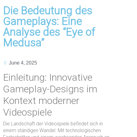
Die Bedeutung des
Gameplays: Eine
Analyse des “Eye of
Medusa”
June 4, 2025
Einleitung: Innovative
Gameplay-Designs im
Kontext moderner
Videospiele
Die Landschaft der Videospiele befindet sich in
einem ständigen Wandel. Mit technologischen