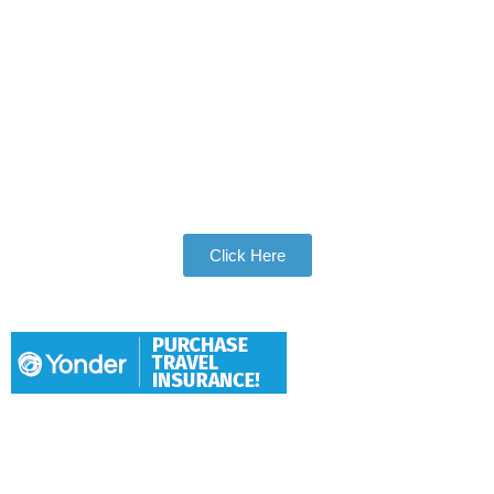
Join Our Tribe
Be Apart of Our Community
Click Here
Hang With Us