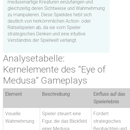
medusenartige Kreaturen einzufangen und
gleichzeitig deren Sichtweise und Wahrnehmung
zu manipulieren. Diese Spielidee hebt sich
deutlich von herkömmlichen Action- oder
Rätselspielen ab, da sie vom Spieler
strategisches Denken und eine intuitive
Verständnis der Spielwelt verlangt.
Analysetabelle:
Kernelemente des “Eye of
Medusa” Gameplays
Element
Beschreibung
Einfluss auf das
Spielerlebnis
Visuelle
Spieler steuert eine
Fördert
Wahrnehmung
Figur, die das Blickfeld
strategisches
einer Medusa
Beobachten und