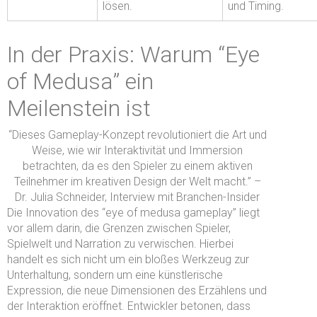
lösen.
und Timing.
In der Praxis: Warum “Eye
of Medusa” ein
Meilenstein ist
“Dieses Gameplay-Konzept revolutioniert die Art und
Weise, wie wir Interaktivität und Immersion
betrachten, da es den Spieler zu einem aktiven
Teilnehmer im kreativen Design der Welt macht.” –
Dr. Julia Schneider, Interview mit Branchen-Insider
Die Innovation des “eye of medusa gameplay” liegt
vor allem darin, die Grenzen zwischen Spieler,
Spielwelt und Narration zu verwischen. Hierbei
handelt es sich nicht um ein bloßes Werkzeug zur
Unterhaltung, sondern um eine künstlerische
Expression, die neue Dimensionen des Erzählens und
der Interaktion eröffnet. Entwickler betonen, dass