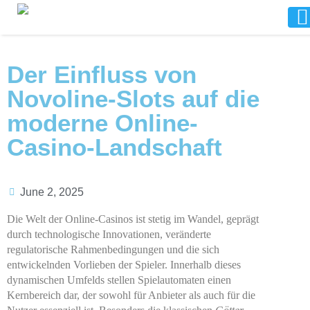
Der Einfluss von
Novoline-Slots auf die
moderne Online-
Casino-Landschaft
June 2, 2025
Die Welt der Online-Casinos ist stetig im Wandel, geprägt
durch technologische Innovationen, veränderte
regulatorische Rahmenbedingungen und die sich
entwickelnden Vorlieben der Spieler. Innerhalb dieses
dynamischen Umfelds stellen Spielautomaten einen
Kernbereich dar, der sowohl für Anbieter als auch für die