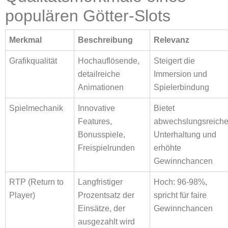
populären Götter-Slots
Merkmal
Beschreibung
Relevanz
Grafikqualität
Hochauflösende,
Steigert die
detailreiche
Immersion und
Animationen
Spielerbindung
Spielmechanik
Innovative
Bietet
Features,
abwechslungsreich
Bonusspiele,
Unterhaltung und
Freispielrunden
erhöhte
Gewinnchancen
RTP (Return to
Langfristiger
Hoch: 96-98%,
Player)
Prozentsatz der
spricht für faire
Einsätze, der
Gewinnchancen
ausgezahlt wird