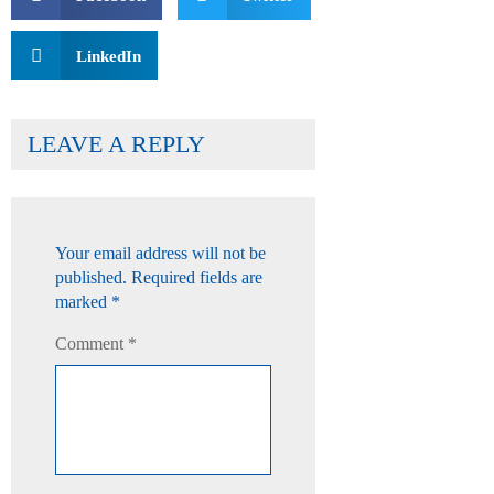
LinkedIn
LEAVE A REPLY
Your email address will not be
published.
Required fields are
marked
*
Comment
*