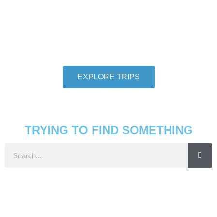
We want individuals who love to travel to
thoroughly love travel to take adventures with us.
So let us help you check another destination off
your travel bucket list.
EXPLORE TRIPS
TRYING TO FIND SOMETHING