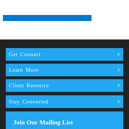
Get Connect
Learn More
Client Resource
Stay Connected
Join Our Mailing List