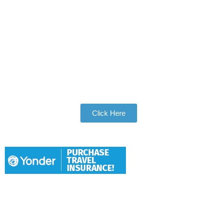
Join Our Tribe
Be Apart of Our Community
Click Here
Hang With Us