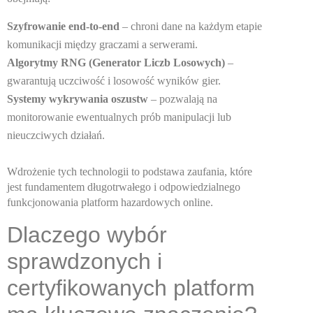
Szyfrowanie end-to-end
– chroni dane na każdym etapie
komunikacji między graczami a serwerami.
Algorytmy RNG (Generator Liczb Losowych)
–
gwarantują uczciwość i losowość wyników gier.
Systemy wykrywania oszustw
– pozwalają na
monitorowanie ewentualnych prób manipulacji lub
nieuczciwych działań.
Wdrożenie tych technologii to podstawa zaufania, które
jest fundamentem długotrwałego i odpowiedzialnego
funkcjonowania platform hazardowych online.
Dlaczego wybór
sprawdzonych i
certyfikowanych platform