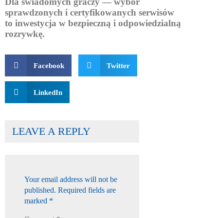
Dla świadomych graczy — wybór
sprawdzonych i certyfikowanych serwisów
to inwestycja w bezpieczną i odpowiedzialną
rozrywkę.
Facebook
Twitter
LinkedIn
LEAVE A REPLY
Your email address will not be
published.
Required fields are
marked
*