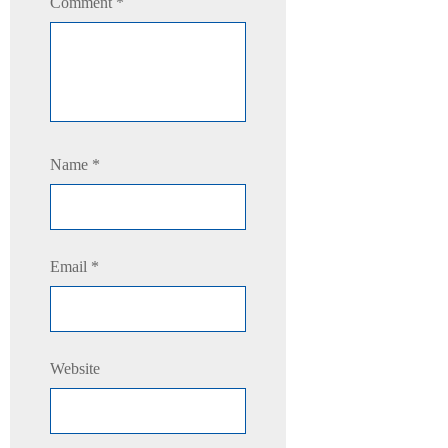
Comment
*
Name
*
Email
*
Website