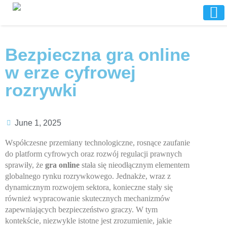
Bezpieczna gra online
w erze cyfrowej
rozrywki
June 1, 2025
Współczesne przemiany technologiczne, rosnące zaufanie
do platform cyfrowych oraz rozwój regulacji prawnych
sprawiły, że
gra online
stała się nieodłącznym elementem
globalnego rynku rozrywkowego. Jednakże, wraz z
dynamicznym rozwojem sektora, konieczne stały się
również wypracowanie skutecznych mechanizmów
zapewniających bezpieczeństwo graczy. W tym
kontekście, niezwykle istotne jest zrozumienie, jakie