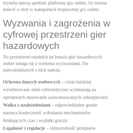
kryteria muszą spełniać platformy gry online, by można
mówić o nich w kategoriach
bezpiecznej gry online
.
Wyzwania i zagrożenia w
cyfrowej przestrzeni gier
hazardowych
Na przestrzeni ostatnich lat branża gier hazardowych
online zmaga się z wieloma wyzwaniami. Do
najważniejszych z nich należą:
Ochrona danych osobowych
– coraz bardziej
wyrafinowane ataki cybernetyczne wymuszają na
operatorach stosowanie zaawansowanych zabezpieczeń.
Walka z uzależnieniami
– odpowiedzialne granie
narzuca konieczność wdrażania mechanizmów
limitujących czas i wydatki graczy.
Legalność i regulacje
– różnorodność przepisów