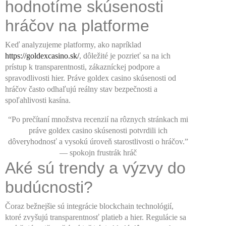
hodnotíme skúsenosti
hráčov na platforme
Keď analyzujeme platformy, ako napríklad
https://goldexcasino.sk/
, dôležité je pozrieť sa na ich
prístup k transparentnosti, zákazníckej podpore a
spravodlivosti hier. Práve goldex casino skúsenosti od
hráčov často odhaľujú reálny stav bezpečnosti a
spoľahlivosti kasína.
“Po prečítaní množstva recenzií na rôznych stránkach mi
práve goldex casino skúsenosti potvrdili ich
dôveryhodnosť a vysokú úroveň starostlivosti o hráčov.”
— spokojn frustrák hráč
Aké sú trendy a výzvy do
budúcnosti?
Čoraz bežnejšie sú integrácie blockchain technológií,
ktoré zvyšujú transparentnosť platieb a hier. Regulácie sa