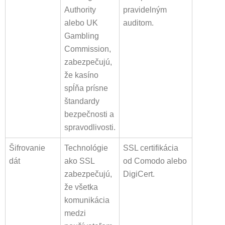
Authority
pravidelným
alebo UK
auditom.
Gambling
Commission,
zabezpečujú,
že kasíno
spĺňa prísne
štandardy
bezpečnosti a
spravodlivosti.
Šifrovanie
Technológie
SSL certifikácia
dát
ako SSL
od Comodo alebo
zabezpečujú,
DigiCert.
že všetka
komunikácia
medzi