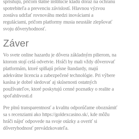
sprísňujú, pričom štátné inštitúcie kladú dôraz na ochranu
spotrebiteľa a prevenciu závislostí. Hlavnou výzvou
zostáva udržať rovnováhu medzi inováciami a
reguláciami, pričom platformy musia neustále zlepšovať
svoju dôveryhodnosť.
Záver
Vo svete online hazardu je dôvera základným pilierom, na
ktorom stojí celá odvetvie. Hráči by mali vždy dôverovať
platformám, ktoré splňajú prísne štandardy, majú
adekvátne licencia a zabezpečené technológie. Pri výbere
kasína je dobré sledovať aj skúsenosti ostatných
používateľov, ktoré poskytujú cenné poznatky o realite a
spoľahlivosti.d
Pre plnú transparentnosť a kvalitu odporúčame oboznámiť
sa s recenziami ako https://goldexcasino.sk/, kde môžu
hráči nájsť odpovede na svoje otázky a overiť si
dôveryhodnosť prevádzkovateľa.