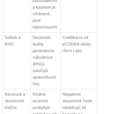
používateľom
a kasínom je
chránená
pred
odpočúvaním.
Softvér a
Nezávislé
Certifikácia od
RNG
audity
eCOGRA alebo
generátorov
iTech Labs.
náhodnosti
(RNG)
zaručujú
spravodivosť
hier.
Recenzie a
Reálne
Negatívne
skúsenosti
recenzie
skúsenosti často
hráčov
poskytujú
odrádzajú od