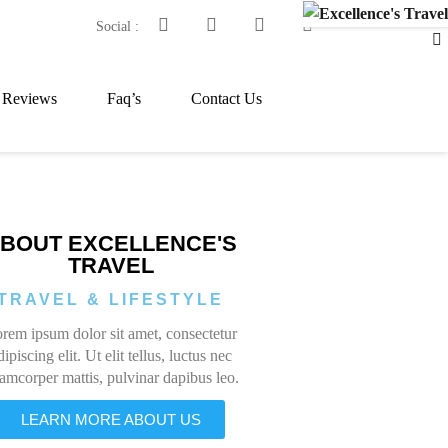
Social :
t Reviews
Faq’s
Contact Us
BOUT EXCELLENCE'S
TRAVEL
TRAVEL & LIFESTYLE
rem ipsum dolor sit amet, consectetur
dipiscing elit. Ut elit tellus, luctus nec
lamcorper mattis, pulvinar dapibus leo.
LEARN MORE ABOUT US