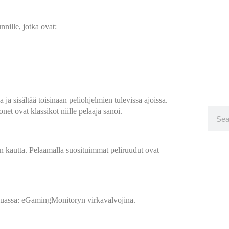
nnille, jotka ovat:
a sisältää toisinaan peliohjelmien tulevissa ajoissa.
onet ovat klassikot niille pelaaja sanoi.
en kautta. Pelaamalla suosituimmat peliruudut ovat
muassa: eGamingMonitoryn virkavalvojina.