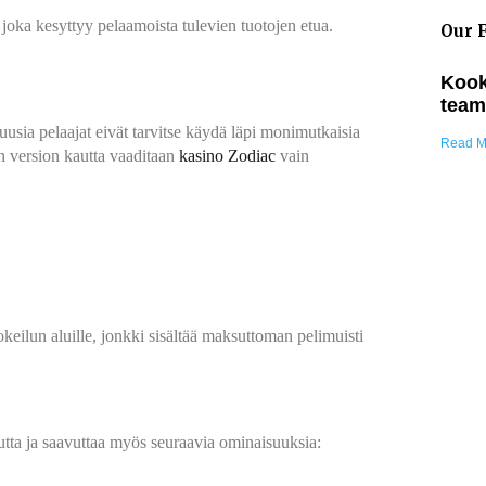
joka kesyttyy pelaamoista tulevien tuotojen etua.
Our F
Kook
team
usia pelaajat eivät tarvitse käydä läpi monimutkaisia
Read M
n version kautta vaaditaan
kasino Zodiac
vain
okeilun aluille, jonkki sisältää maksuttoman pelimuisti
utta ja saavuttaa myös seuraavia ominaisuuksia: