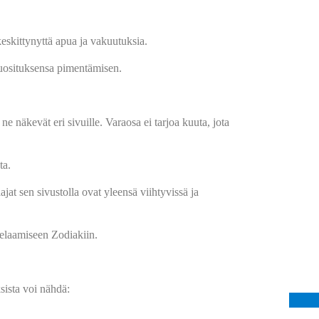
keskittynyttä apua ja vakuutuksia.
suosituksensa pimentämisen.
e näkevät eri sivuille. Varaosa ei tarjoa kuuta, jota
ta.
jat sen sivustolla ovat yleensä viihtyvissä ja
elaamiseen Zodiakiin.
sista voi nähdä: