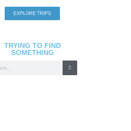
EXPLORE TRIPS
TRYING TO FIND
SOMETHING