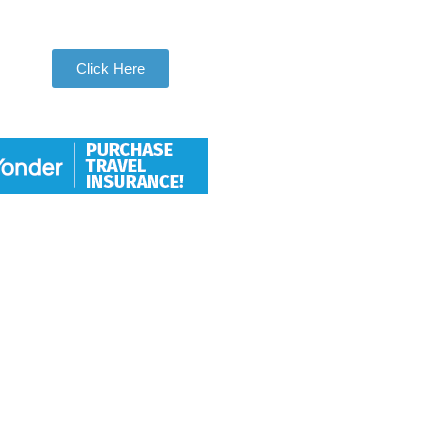
Be Apart of Our Community
Click Here
Hang With Us
We want individuals who love to
travel to thoroughly love travel to
take adventures with us. So let
us help you check another
destination off your travel bucket
list.