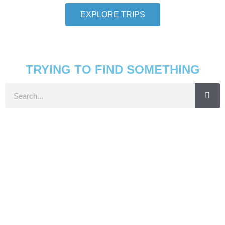
EXPLORE TRIPS
TRYING TO FIND SOMETHING