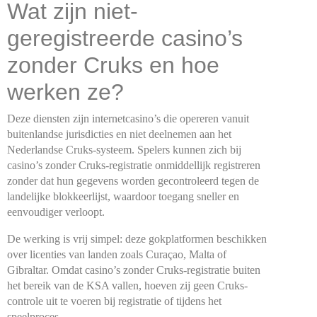
Wat zijn niet-
geregistreerde casino’s
zonder Cruks en hoe
werken ze?
Deze diensten zijn internetcasino’s die opereren vanuit
buitenlandse jurisdicties en niet deelnemen aan het
Nederlandse Cruks-systeem. Spelers kunnen zich bij
casino’s zonder Cruks-registratie onmiddellijk registreren
zonder dat hun gegevens worden gecontroleerd tegen de
landelijke blokkeerlijst, waardoor toegang sneller en
eenvoudiger verloopt.
De werking is vrij simpel: deze gokplatformen beschikken
over licenties van landen zoals Curaçao, Malta of
Gibraltar. Omdat casino’s zonder Cruks-registratie buiten
het bereik van de KSA vallen, hoeven zij geen Cruks-
controle uit te voeren bij registratie of tijdens het
speelproces.