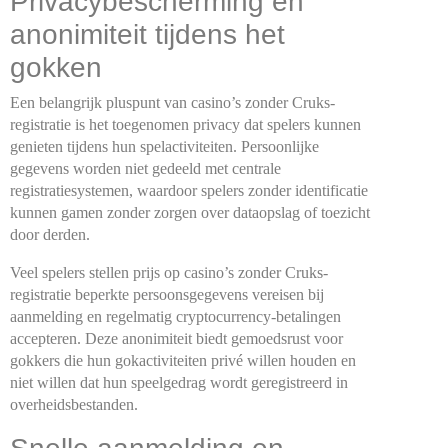
Privacybescherming en
anonimiteit tijdens het
gokken
Een belangrijk pluspunt van casino’s zonder Cruks-
registratie is het toegenomen privacy dat spelers kunnen
genieten tijdens hun spelactiviteiten. Persoonlijke
gegevens worden niet gedeeld met centrale
registratiesystemen, waardoor spelers zonder identificatie
kunnen gamen zonder zorgen over dataopslag of toezicht
door derden.
Veel spelers stellen prijs op casino’s zonder Cruks-
registratie beperkte persoonsgegevens vereisen bij
aanmelding en regelmatig cryptocurrency-betalingen
accepteren. Deze anonimiteit biedt gemoedsrust voor
gokkers die hun gokactiviteiten privé willen houden en
niet willen dat hun speelgedrag wordt geregistreerd in
overheidsbestanden.