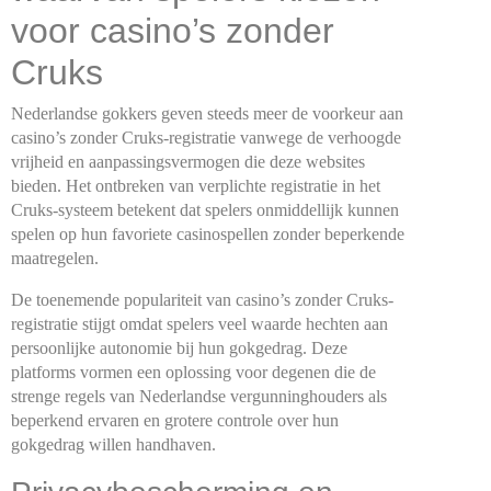
voor casino’s zonder
Cruks
Nederlandse gokkers geven steeds meer de voorkeur aan
casino’s zonder Cruks-registratie vanwege de verhoogde
vrijheid en aanpassingsvermogen die deze websites
bieden. Het ontbreken van verplichte registratie in het
Cruks-systeem betekent dat spelers onmiddellijk kunnen
spelen op hun favoriete casinospellen zonder beperkende
maatregelen.
De toenemende populariteit van casino’s zonder Cruks-
registratie stijgt omdat spelers veel waarde hechten aan
persoonlijke autonomie bij hun gokgedrag. Deze
platforms vormen een oplossing voor degenen die de
strenge regels van Nederlandse vergunninghouders als
beperkend ervaren en grotere controle over hun
gokgedrag willen handhaven.