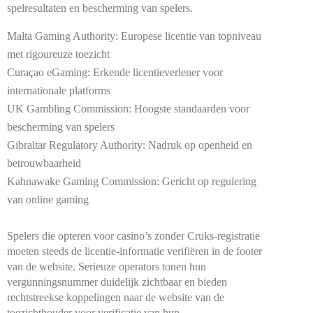
spelresultaten en bescherming van spelers.
Malta Gaming Authority: Europese licentie van topniveau
met rigoureuze toezicht
Curaçao eGaming: Erkende licentieverlener voor
internationale platforms
UK Gambling Commission: Hoogste standaarden voor
bescherming van spelers
Gibraltar Regulatory Authority: Nadruk op openheid en
betrouwbaarheid
Kahnawake Gaming Commission: Gericht op regulering
van online gaming
Spelers die opteren voor casino’s zonder Cruks-registratie
moeten steeds de licentie-informatie verifiëren in de footer
van de website. Serieuze operators tonen hun
vergunningsnummer duidelijk zichtbaar en bieden
rechtstreekse koppelingen naar de website van de
toezichthouder voor verificatie van hun