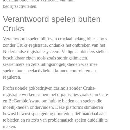
bedrijfsactiviteiten.
Verantwoord spelen buiten
Cruks
Verantwoord spelen blijft van cruciaal belang bij casino’s
zonder Cruks-registratie, ondanks het ontbreken van het
Nederlandse registratiesysteem. Veilige aanbieders stellen
beschikbaar eigen tools zoals stortingslimieten,
sessietimers en zelfsluitingsmogelijkheden waarmee
spelers hun speelactiviteiten kunnen controleren en
reguleren.
Professionele gokbedrijven casino’s zonder Cruks-
registratie werken samen met organisaties zoals GamCare
en BeGambleAware om hulp te bieden aan spelers die
moeilijkheden ondervinden. Deze platforms stimuleren
bewust bewust speelgedrag door educatief materiaal aan
te bieden en risico’s van problematisch spelen duidelijk te
maken.