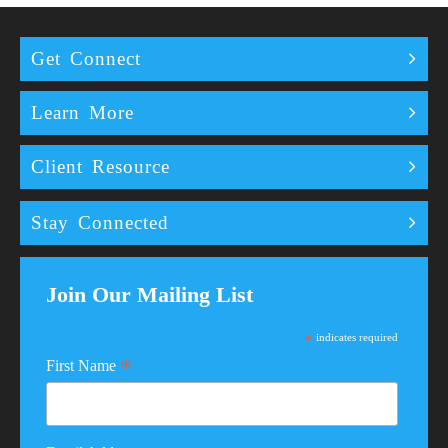
Get Connect
Learn More
Client Resource
Stay Connected
Join Our Mailing List
*
indicates required
*
First Name