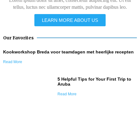
Lorem ipsum dolor sit amet, consectetur adipiscing elit. Ut elit
tellus, luctus nec ullamcorper mattis, pulvinar dapibus leo.
LEARN MORE ABOUT US
Our Favorites
Kookworkshop Breda voor teamdagen met heerlijke recepten
Read More
5 Helpful Tips for Your First Trip to
Aruba
Read More