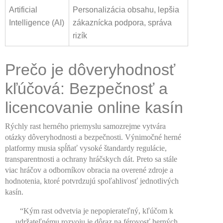
Artificial
Personalizácia obsahu, lepšia
Intelligence (AI)
zákaznícka podpora, správa
rizík
Prečo je dôveryhodnosť
kľúčová: Bezpečnosť a
licencovanie online kasín
Rýchly rast herného priemyslu samozrejme vytvára
otázky dôveryhodnosti a bezpečnosti. Výnimočné herné
platformy musia spĺňať vysoké štandardy regulácie,
transparentnosti a ochrany hráčskych dát. Preto sa stále
viac hráčov a odborníkov obracia na overené zdroje a
hodnotenia, ktoré potvrdzujú spoľahlivosť jednotlivých
kasín.
“Kým rast odvetvia je nepopierateľný, kľúčom k
udržateľnému rozvoju je dôraz na férovosť herných