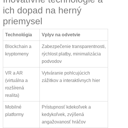
ich dopad na herný
priemysel
Technológia
Vplyv na odvetvie
Blockchain a
Zabezpečenie transparentnosti,
kryptomeny
rýchlost platby, minimalizácia
podvodov
VR a AR
Vytváranie pohlcujúcich
(virtuálna a
zážitkov a interaktívnych hier
rozšírená
realita)
Mobilné
Prístupnosť kdekoľvek a
platformy
kedykoľvek, zvýšená
angažovanosť hráčov