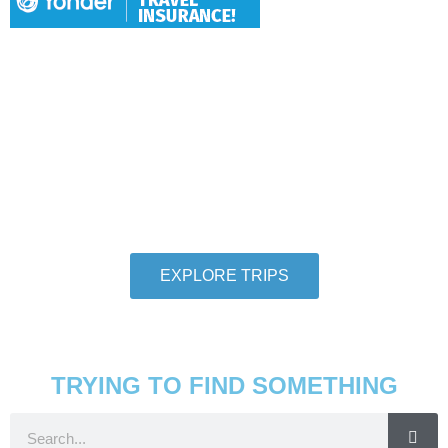
Hang With Us
We want individuals who love to travel to
thoroughly love travel to take adventures with us.
So let us help you check another destination off
your travel bucket list.
EXPLORE TRIPS
TRYING TO FIND SOMETHING