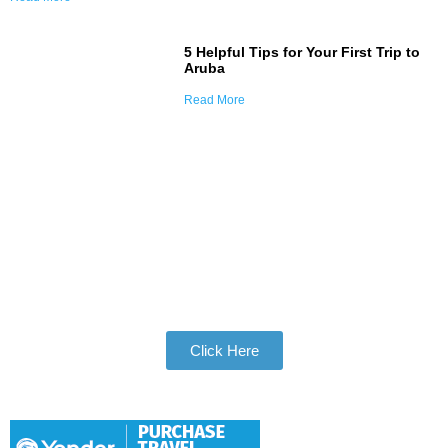
5 Helpful Tips for Your First Trip to
Aruba
Read More
Join Our Tribe
Be Apart of Our Community
Click Here