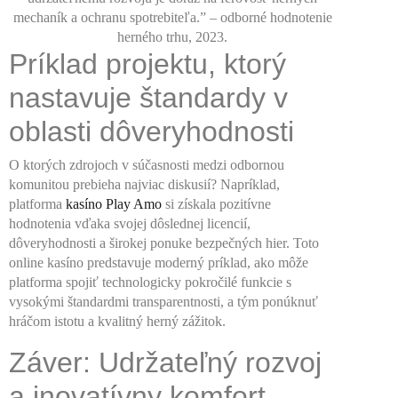
mechaník a ochranu spotrebiteľa.” – odborné hodnotenie
herného trhu, 2023.
Príklad projektu, ktorý
nastavuje štandardy v
oblasti dôveryhodnosti
O ktorých zdrojoch v súčasnosti medzi odbornou
komunitou prebieha najviac diskusií? Napríklad,
platforma
kasíno Play Amo
si získala pozitívne
hodnotenia vďaka svojej dôslednej licencií,
dôveryhodnosti a širokej ponuke bezpečných hier. Toto
online kasíno predstavuje moderný príklad, ako môže
platforma spojiť technologicky pokročilé funkcie s
vysokými štandardmi transparentnosti, a tým ponúknuť
hráčom istotu a kvalitný herný zážitok.
Záver: Udržateľný rozvoj
a inovatívny komfort