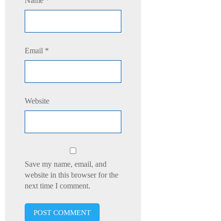
Name
*
Email
*
Website
Save my name, email, and
website in this browser for the
next time I comment.