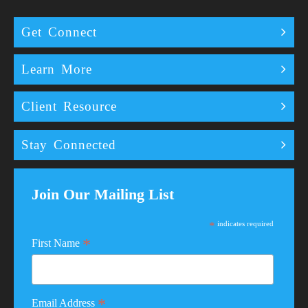
Get Connect
Learn More
Client Resource
Stay Connected
Join Our Mailing List
*
indicates required
*
First Name
*
Email Address