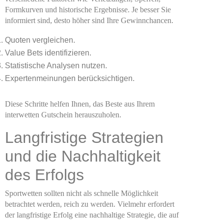
Formkurven und historische Ergebnisse. Je besser Sie
informiert sind, desto höher sind Ihre Gewinnchancen.
Quoten vergleichen.
Value Bets identifizieren.
Statistische Analysen nutzen.
Expertenmeinungen berücksichtigen.
Diese Schritte helfen Ihnen, das Beste aus Ihrem
interwetten Gutschein herauszuholen.
Langfristige Strategien
und die Nachhaltigkeit
des Erfolgs
Sportwetten sollten nicht als schnelle Möglichkeit
betrachtet werden, reich zu werden. Vielmehr erfordert
der langfristige Erfolg eine nachhaltige Strategie, die auf