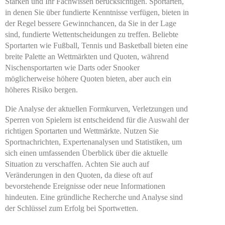
Stärken und Ihr Fachwissen berücksichtigen. Sportarten,
in denen Sie über fundierte Kenntnisse verfügen, bieten in
der Regel bessere Gewinnchancen, da Sie in der Lage
sind, fundierte Wettentscheidungen zu treffen. Beliebte
Sportarten wie Fußball, Tennis und Basketball bieten eine
breite Palette an Wettmärkten und Quoten, während
Nischensportarten wie Darts oder Snooker
möglicherweise höhere Quoten bieten, aber auch ein
höheres Risiko bergen.
Die Analyse der aktuellen Formkurven, Verletzungen und
Sperren von Spielern ist entscheidend für die Auswahl der
richtigen Sportarten und Wettmärkte. Nutzen Sie
Sportnachrichten, Expertenanalysen und Statistiken, um
sich einen umfassenden Überblick über die aktuelle
Situation zu verschaffen. Achten Sie auch auf
Veränderungen in den Quoten, da diese oft auf
bevorstehende Ereignisse oder neue Informationen
hindeuten. Eine gründliche Recherche und Analyse sind
der Schlüssel zum Erfolg bei Sportwetten.