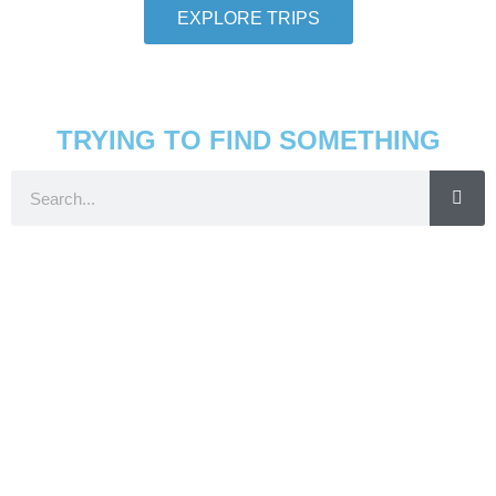
EXPLORE TRIPS
TRYING TO FIND SOMETHING