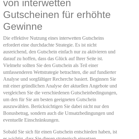
von interwetten
Gutscheinen für erhöhte
Gewinne
Die effektive Nutzung eines interwetten Gutscheins
erfordert eine durchdachte Strategie. Es ist nicht
ausreichend, den Gutschein einfach nur zu aktivieren und
darauf zu hoffen, dass das Glück auf Ihrer Seite ist.
Vielmehr sollten Sie den Gutschein als Teil einer
umfassenderen Wettstrategie betrachten, die auf fundierter
Analyse und sorgfältiger Recherche basiert. Beginnen Sie
mit einer gründlichen Analyse der aktuellen Angebote und
vergleichen Sie die verschiedenen Gutscheinbedingungen,
um den für Sie am besten geeigneten Gutschein
auszuwählen. Berücksichtigen Sie dabei nicht nur den
Bonusbetrag, sondern auch die Umsatzbedingungen und
eventuelle Einschränkungen.
Sobald Sie sich für einen Gutschein entschieden haben, ist
es wichtig, dass Sie diesen strategisch einsetzen.