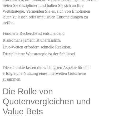
Seien Sie diszipliniert und halten Sie sich an Ihre
Wettstrategie. Vermeiden Sie es, sich von Emotionen
leiten zu lassen oder impulsiven Entscheidungen zu
treffen.
Fundierte Recherche ist entscheidend.
Risikomanagement ist unerlässlich.
Live-Wetten erfordern schnelle Reaktion.
Disziplinierte Wettstrategie ist der Schlüssel.
Diese Punkte fassen die wichtigsten Aspekte für eine
erfolgreiche Nutzung eines interwetten Gutscheins
zusammen.
Die Rolle von
Quotenvergleichen und
Value Bets