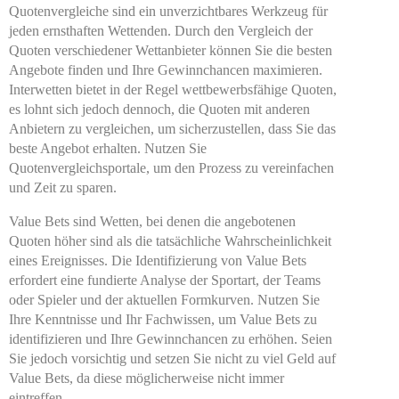
Quotenvergleiche sind ein unverzichtbares Werkzeug für
jeden ernsthaften Wettenden. Durch den Vergleich der
Quoten verschiedener Wettanbieter können Sie die besten
Angebote finden und Ihre Gewinnchancen maximieren.
Interwetten bietet in der Regel wettbewerbsfähige Quoten,
es lohnt sich jedoch dennoch, die Quoten mit anderen
Anbietern zu vergleichen, um sicherzustellen, dass Sie das
beste Angebot erhalten. Nutzen Sie
Quotenvergleichsportale, um den Prozess zu vereinfachen
und Zeit zu sparen.
Value Bets sind Wetten, bei denen die angebotenen
Quoten höher sind als die tatsächliche Wahrscheinlichkeit
eines Ereignisses. Die Identifizierung von Value Bets
erfordert eine fundierte Analyse der Sportart, der Teams
oder Spieler und der aktuellen Formkurven. Nutzen Sie
Ihre Kenntnisse und Ihr Fachwissen, um Value Bets zu
identifizieren und Ihre Gewinnchancen zu erhöhen. Seien
Sie jedoch vorsichtig und setzen Sie nicht zu viel Geld auf
Value Bets, da diese möglicherweise nicht immer
eintreffen.