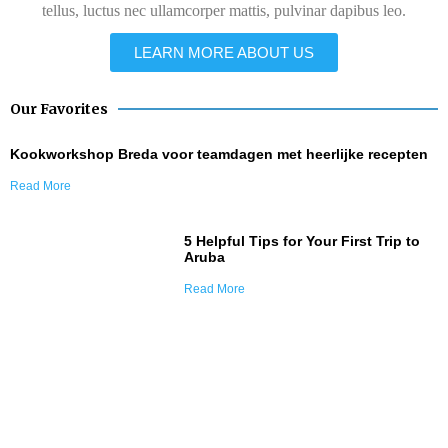
tellus, luctus nec ullamcorper mattis, pulvinar dapibus leo.
LEARN MORE ABOUT US
Our Favorites
Kookworkshop Breda voor teamdagen met heerlijke recepten
Read More
5 Helpful Tips for Your First Trip to
Aruba
Read More
Join Our Tribe