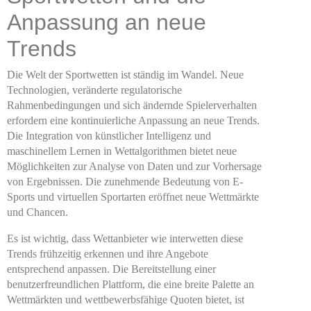
Anpassung an neue
Trends
Die Welt der Sportwetten ist ständig im Wandel. Neue
Technologien, veränderte regulatorische
Rahmenbedingungen und sich ändernde Spielerverhalten
erfordern eine kontinuierliche Anpassung an neue Trends.
Die Integration von künstlicher Intelligenz und
maschinellem Lernen in Wettalgorithmen bietet neue
Möglichkeiten zur Analyse von Daten und zur Vorhersage
von Ergebnissen. Die zunehmende Bedeutung von E-
Sports und virtuellen Sportarten eröffnet neue Wettmärkte
und Chancen.
Es ist wichtig, dass Wettanbieter wie interwetten diese
Trends frühzeitig erkennen und ihre Angebote
entsprechend anpassen. Die Bereitstellung einer
benutzerfreundlichen Plattform, die eine breite Palette an
Wettmärkten und wettbewerbsfähige Quoten bietet, ist