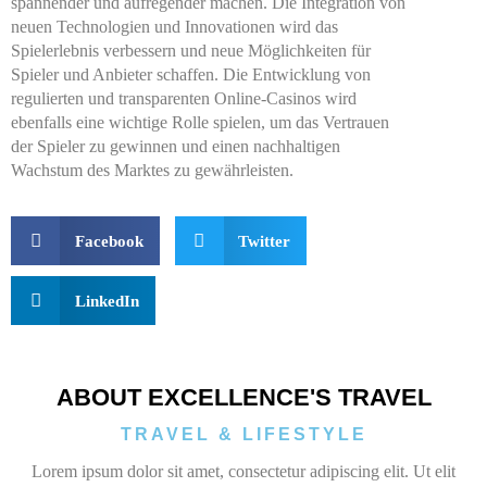
spannender und aufregender machen. Die Integration von
neuen Technologien und Innovationen wird das
Spielerlebnis verbessern und neue Möglichkeiten für
Spieler und Anbieter schaffen. Die Entwicklung von
regulierten und transparenten Online-Casinos wird
ebenfalls eine wichtige Rolle spielen, um das Vertrauen
der Spieler zu gewinnen und einen nachhaltigen
Wachstum des Marktes zu gewährleisten.
Facebook
Twitter
LinkedIn
ABOUT EXCELLENCE'S TRAVEL
TRAVEL & LIFESTYLE
Lorem ipsum dolor sit amet, consectetur adipiscing elit. Ut elit