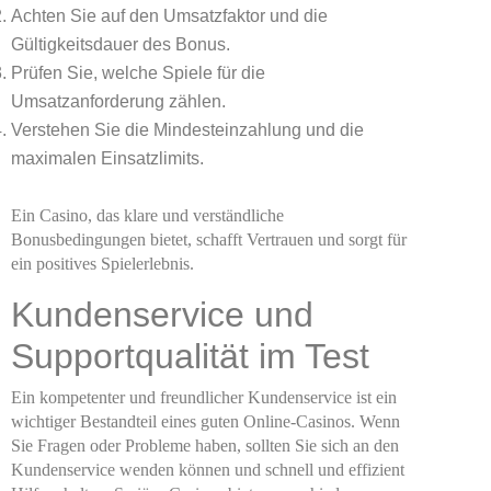
Achten Sie auf den Umsatzfaktor und die
Gültigkeitsdauer des Bonus.
Prüfen Sie, welche Spiele für die
Umsatzanforderung zählen.
Verstehen Sie die Mindesteinzahlung und die
maximalen Einsatzlimits.
Ein Casino, das klare und verständliche
Bonusbedingungen bietet, schafft Vertrauen und sorgt für
ein positives Spielerlebnis.
Kundenservice und
Supportqualität im Test
Ein kompetenter und freundlicher Kundenservice ist ein
wichtiger Bestandteil eines guten Online-Casinos. Wenn
Sie Fragen oder Probleme haben, sollten Sie sich an den
Kundenservice wenden können und schnell und effizient