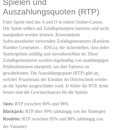
Spielen und
Auszahlungsquoten (RTP)
Faire Spiele sind das A und O in einem Online-Casino.
Die Spiele sollten auf Zufallsprinzipien basieren und nicht
manipuliert werden können. Renommierte
Softwareanbieter verwenden Zufallsgeneratoren (Random
Number Generators – RNGs), die sicherstellen, dass jedes
Spielergebnis zufällig und unvorhersehbar ist. Diese
Zufallsgeneratoren werden regelmäßig von unabhängigen
Prüfinstitutionen überprüft, um ihre Fairness zu
gewährleisten. Die Auszahlungsquote (RTP) gibt an,
welcher Prozentsatz der Einsätze im Durchschnitt wieder
an die Spieler ausgeschüttet wird. Je höher die RTP, desto
besser sind die Gewinnchancen für die Spieler.
Slots:
RTP zwischen 90% und 98%
Blackjack:
RTP über 99% (abhängig von der Strategie)
Roulette:
RTP zwischen 95% und 98% (abhängig von
der Variante)