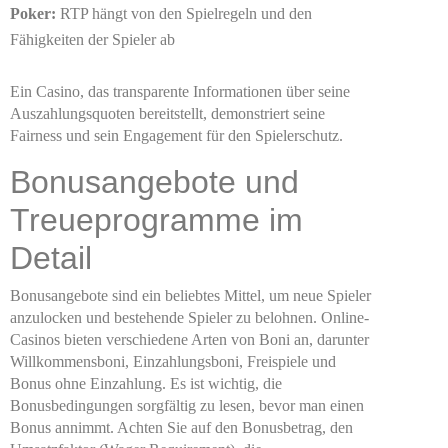
Poker:
RTP hängt von den Spielregeln und den
Fähigkeiten der Spieler ab
Ein Casino, das transparente Informationen über seine
Auszahlungsquoten bereitstellt, demonstriert seine
Fairness und sein Engagement für den Spielerschutz.
Bonusangebote und
Treueprogramme im
Detail
Bonusangebote sind ein beliebtes Mittel, um neue Spieler
anzulocken und bestehende Spieler zu belohnen. Online-
Casinos bieten verschiedene Arten von Boni an, darunter
Willkommensboni, Einzahlungsboni, Freispiele und
Bonus ohne Einzahlung. Es ist wichtig, die
Bonusbedingungen sorgfältig zu lesen, bevor man einen
Bonus annimmt. Achten Sie auf den Bonusbetrag, den