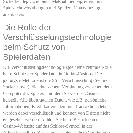
Sicherheit legt, wird auch Maßnahmen ergreifen, um
Spielsucht vorzubeugen und Spielern Unterstützung
anzubieten.
Die Rolle der
Verschlüsselungstechnologie
beim Schutz von
Spielerdaten
Die Verschlüsselungstechnologie spielt eine zentrale Rolle
beim Schutz der Spielerdaten in Online-Casinos. Die
gängigste Methode ist die SSL-Verschlüsselung (Secure
Socket Layer), die eine sichere Verbindung zwischen dem
Computer des Spielers und dem Server des Casinos
herstellt. Alle übertragenen Daten, wie z.B. persönliche
Informationen, Kreditkartendaten und Transaktionsdetails,
werden dabei verschlüsselt und können von Dritten nicht
eingesehen werden. Achten Sie beim Besuch einer
Casino-Webseite auf das Schloss-Symbol in der
Adressleiste Ihres Browsers, das eine sichere Verbindung