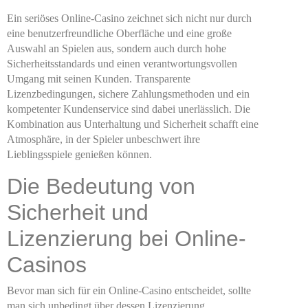
Ein seriöses Online-Casino zeichnet sich nicht nur durch
eine benutzerfreundliche Oberfläche und eine große
Auswahl an Spielen aus, sondern auch durch hohe
Sicherheitsstandards und einen verantwortungsvollen
Umgang mit seinen Kunden. Transparente
Lizenzbedingungen, sichere Zahlungsmethoden und ein
kompetenter Kundenservice sind dabei unerlässlich. Die
Kombination aus Unterhaltung und Sicherheit schafft eine
Atmosphäre, in der Spieler unbeschwert ihre
Lieblingsspiele genießen können.
Die Bedeutung von
Sicherheit und
Lizenzierung bei Online-
Casinos
Bevor man sich für ein Online-Casino entscheidet, sollte
man sich unbedingt über dessen Lizenzierung