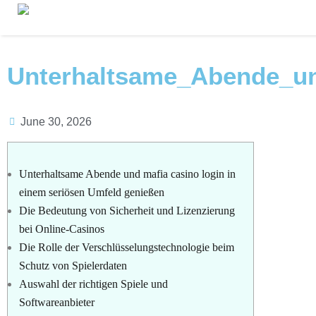
Unterhaltsame_Abende_un
June 30, 2026
Unterhaltsame Abende und mafia casino login in
einem seriösen Umfeld genießen
Die Bedeutung von Sicherheit und Lizenzierung
bei Online-Casinos
Die Rolle der Verschlüsselungstechnologie beim
Schutz von Spielerdaten
Auswahl der richtigen Spiele und
Softwareanbieter