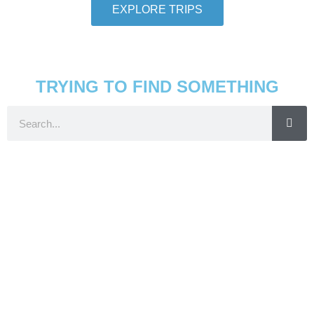
EXPLORE TRIPS
TRYING TO FIND SOMETHING