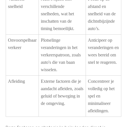
snelheid
verschillende
afstand en
snelheden, wat het
snelheid van de
inschatten van de
dichtstbijzijnde
timing bemoeilijkt.
auto’s.
Onvoorspelbaar
Plotselinge
Anticipeer op
verkeer
veranderingen in het
veranderingen en
verkeerspatroon, zoals
wees bereid om
auto's die van baan
snel te reageren.
wisselen.
Afleiding
Externe factoren die je
Concentreer je
aandacht afleiden, zoals
volledig op het
geluid of beweging in
spel en
de omgeving.
minimaliseer
afleidingen.