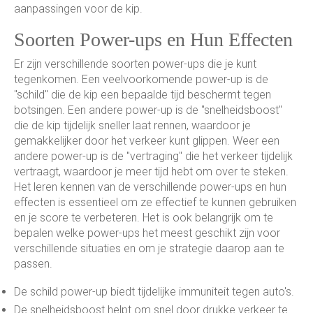
aanpassingen voor de kip.
Soorten Power-ups en Hun Effecten
Er zijn verschillende soorten power-ups die je kunt
tegenkomen. Een veelvoorkomende power-up is de
"schild" die de kip een bepaalde tijd beschermt tegen
botsingen. Een andere power-up is de "snelheidsboost"
die de kip tijdelijk sneller laat rennen, waardoor je
gemakkelijker door het verkeer kunt glippen. Weer een
andere power-up is de "vertraging" die het verkeer tijdelijk
vertraagt, waardoor je meer tijd hebt om over te steken.
Het leren kennen van de verschillende power-ups en hun
effecten is essentieel om ze effectief te kunnen gebruiken
en je score te verbeteren. Het is ook belangrijk om te
bepalen welke power-ups het meest geschikt zijn voor
verschillende situaties en om je strategie daarop aan te
passen.
De schild power-up biedt tijdelijke immuniteit tegen auto's.
De snelheidsboost helpt om snel door drukke verkeer te