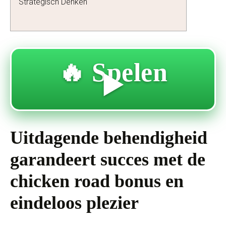
Strategisch Denken
🔥 Spelen
▶️
Uitdagende behendigheid
garandeert succes met de
chicken road bonus en
eindeloos plezier