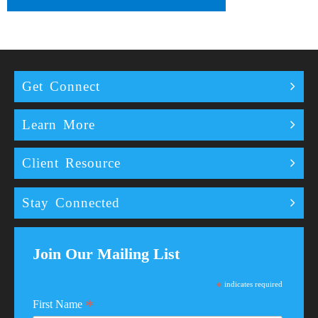
Get Connect
Learn More
Client Resource
Stay Connected
Join Our Mailing List
*
indicates required
*
First Name