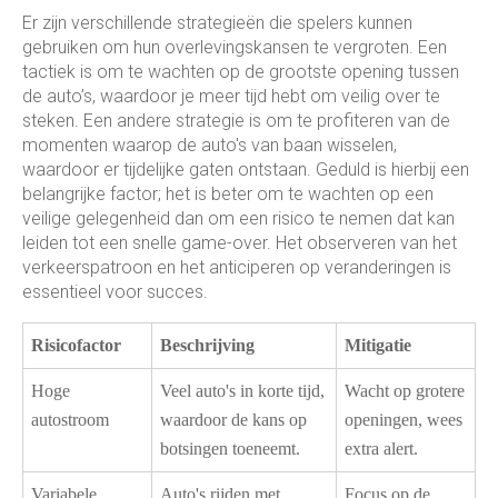
Er zijn verschillende strategieën die spelers kunnen
gebruiken om hun overlevingskansen te vergroten. Een
tactiek is om te wachten op de grootste opening tussen
de auto’s, waardoor je meer tijd hebt om veilig over te
steken. Een andere strategie is om te profiteren van de
momenten waarop de auto's van baan wisselen,
waardoor er tijdelijke gaten ontstaan. Geduld is hierbij een
belangrijke factor; het is beter om te wachten op een
veilige gelegenheid dan om een risico te nemen dat kan
leiden tot een snelle game-over. Het observeren van het
verkeerspatroon en het anticiperen op veranderingen is
essentieel voor succes.
Risicofactor
Beschrijving
Mitigatie
Hoge
Veel auto's in korte tijd,
Wacht op grotere
autostroom
waardoor de kans op
openingen, wees
botsingen toeneemt.
extra alert.
Variabele
Auto's rijden met
Focus op de