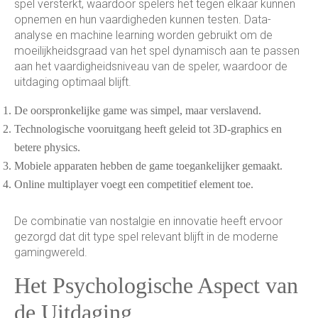
spel versterkt, waardoor spelers het tegen elkaar kunnen
opnemen en hun vaardigheden kunnen testen. Data-
analyse en machine learning worden gebruikt om de
moeilijkheidsgraad van het spel dynamisch aan te passen
aan het vaardigheidsniveau van de speler, waardoor de
uitdaging optimaal blijft.
De oorspronkelijke game was simpel, maar verslavend.
Technologische vooruitgang heeft geleid tot 3D-graphics en
betere physics.
Mobiele apparaten hebben de game toegankelijker gemaakt.
Online multiplayer voegt een competitief element toe.
De combinatie van nostalgie en innovatie heeft ervoor
gezorgd dat dit type spel relevant blijft in de moderne
gamingwereld.
Het Psychologische Aspect van
de Uitdaging