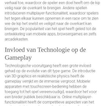
verhaal toe, waardoor de speler een doel heeft om de kip
veilig naar de overkant te brengen. Andere spellen
introduceren multiplayer-functionaliteit, waardoor spelers
het tegen elkaar kunnen opnemen in een race om te zien
wie de kip het snelst en veiligst naar de overkant kan
brengen. De populariteit van het spel heeft geleid tot de
ontwikkeling van mobiele apps, browsergames en zelfs
arcadekasten.
Invloed van Technologie op de
Gameplay
Technologische vooruitgang heeft een grote invloed
gehad op de evolutie van dit type game. De introductie
van 3D-graphics en realistische physics heeft de
gameplay verrijkt en de immersie vergroot. Mobiele
apparaten met touchscreen-bediening hebben de
toegang tot het spel vereenvoudigd, waardoor het voor
een breder publiek beschikbaar is. Online multiplayer-
functionaliteit heeft de competitieve aspecten van het