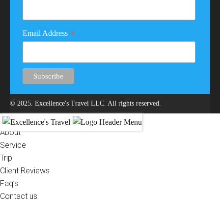
*
Email Address
© 2025. Excellence's Travel LLC. All rights reserved.
Home
About
Service
Trip
Client Reviews
Faq’s
Contact us