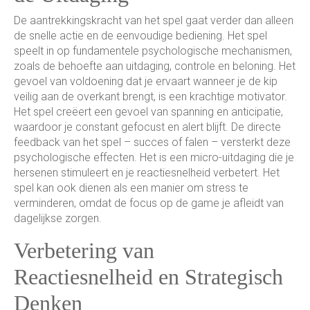
De aantrekkingskracht van het spel gaat verder dan alleen
de snelle actie en de eenvoudige bediening. Het spel
speelt in op fundamentele psychologische mechanismen,
zoals de behoefte aan uitdaging, controle en beloning. Het
gevoel van voldoening dat je ervaart wanneer je de kip
veilig aan de overkant brengt, is een krachtige motivator.
Het spel creëert een gevoel van spanning en anticipatie,
waardoor je constant gefocust en alert blijft. De directe
feedback van het spel – succes of falen – versterkt deze
psychologische effecten. Het is een micro-uitdaging die je
hersenen stimuleert en je reactiesnelheid verbetert. Het
spel kan ook dienen als een manier om stress te
verminderen, omdat de focus op de game je afleidt van
dagelijkse zorgen.
Verbetering van
Reactiesnelheid en Strategisch
Denken