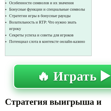
Особенности символов и их значения
Бонусные функции и специальные символы
Стратегии игры в бонусные раунды
Волатильность и RTP: Что нужно знать
игроку
Секреты успеха и советы для игроков
Потенциал слота в контексте онлайн-казино
🔥 Играть ▶️
Стратегия выигрыша и