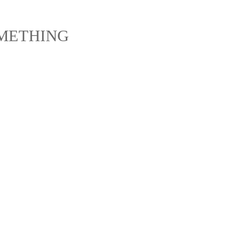
OMETHING