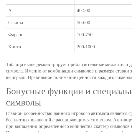
A
40-500
Сфинкс
50-600
Фараон
100-750
Книга
200-1000
Таблица выше демонстрирует приблизительные множители д
символа. Именно от комбинации символов и размера ставки 
выигрыш. Правильное понимание ценности каждого символа 
Бонусные функции и специаль
символы
Главной особенностью данного игрового автомата является 
бесплатных вращений с расширяющимся символом. Активиру
при выпадении определенного количества скаттер-символов н