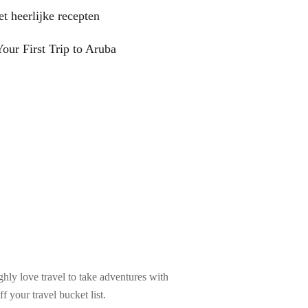
 heerlijke recepten
Your First Trip to Aruba
hly love travel to take adventures with
f your travel bucket list.