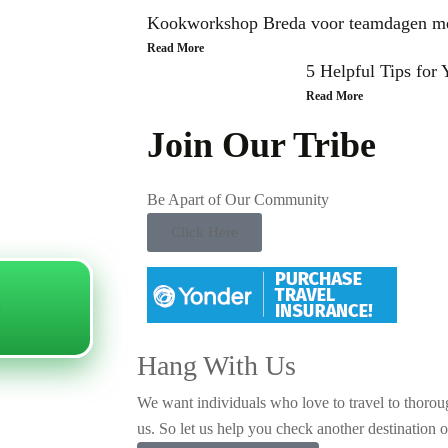
Kookworkshop Breda voor teamdagen met
Read More
5 Helpful Tips for 
Read More
Join Our Tribe
Be Apart of Our Community
Click Here
Hang With Us
We want individuals who love to travel to thoroug
us. So let us help you check another destination of