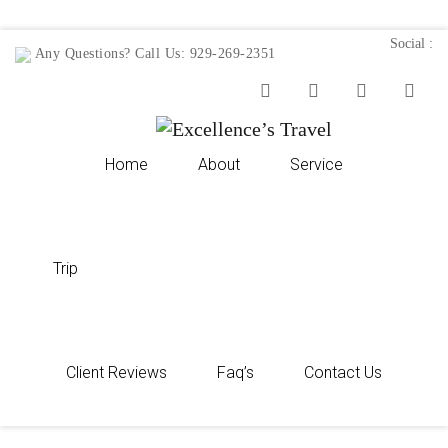
Social :
Any Questions? Call Us:
929-269-2351
Home
About
Service
Trip
Client Reviews
Faq’s
Contact Us