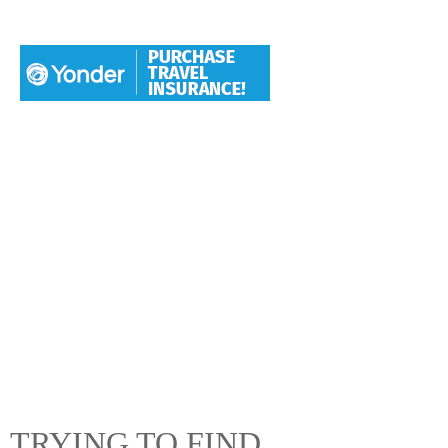
Hang With Us
We want individuals who love to travel to thoroughly
love travel to take adventures with us. So let us help you
check another destination off your travel bucket list.
EXPLORE TRIPS
TRYING TO FIND