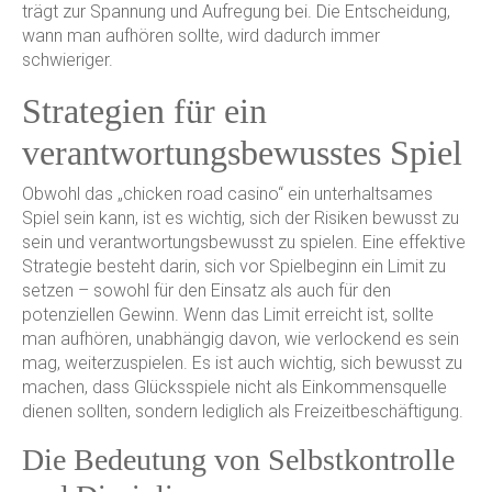
trägt zur Spannung und Aufregung bei. Die Entscheidung,
wann man aufhören sollte, wird dadurch immer
schwieriger.
Strategien für ein
verantwortungsbewusstes Spiel
Obwohl das „chicken road casino“ ein unterhaltsames
Spiel sein kann, ist es wichtig, sich der Risiken bewusst zu
sein und verantwortungsbewusst zu spielen. Eine effektive
Strategie besteht darin, sich vor Spielbeginn ein Limit zu
setzen – sowohl für den Einsatz als auch für den
potenziellen Gewinn. Wenn das Limit erreicht ist, sollte
man aufhören, unabhängig davon, wie verlockend es sein
mag, weiterzuspielen. Es ist auch wichtig, sich bewusst zu
machen, dass Glücksspiele nicht als Einkommensquelle
dienen sollten, sondern lediglich als Freizeitbeschäftigung.
Die Bedeutung von Selbstkontrolle