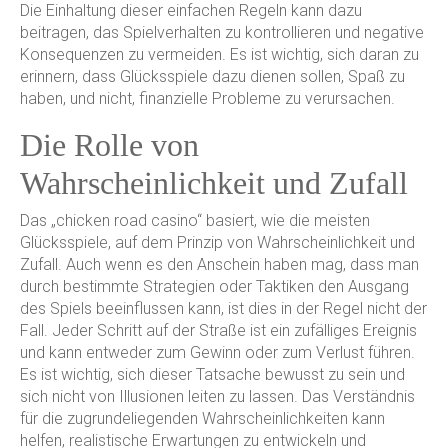
Die Einhaltung dieser einfachen Regeln kann dazu
beitragen, das Spielverhalten zu kontrollieren und negative
Konsequenzen zu vermeiden. Es ist wichtig, sich daran zu
erinnern, dass Glücksspiele dazu dienen sollen, Spaß zu
haben, und nicht, finanzielle Probleme zu verursachen.
Die Rolle von
Wahrscheinlichkeit und Zufall
Das „chicken road casino“ basiert, wie die meisten
Glücksspiele, auf dem Prinzip von Wahrscheinlichkeit und
Zufall. Auch wenn es den Anschein haben mag, dass man
durch bestimmte Strategien oder Taktiken den Ausgang
des Spiels beeinflussen kann, ist dies in der Regel nicht der
Fall. Jeder Schritt auf der Straße ist ein zufälliges Ereignis
und kann entweder zum Gewinn oder zum Verlust führen.
Es ist wichtig, sich dieser Tatsache bewusst zu sein und
sich nicht von Illusionen leiten zu lassen. Das Verständnis
für die zugrundeliegenden Wahrscheinlichkeiten kann
helfen, realistische Erwartungen zu entwickeln und