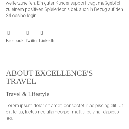
weiterzuhelfen. Ein guter Kundensupport trägt maßgeblich
zu einem positiven Spielerlebnis bei, auch in Bezug auf den
24 casino login
.
Facebook
Twitter
LinkedIn
ABOUT EXCELLENCE'S
TRAVEL
Travel & Lifestyle
Lorem ipsum dolor sit amet, consectetur adipiscing elit. Ut
elit tellus, luctus nec ullamcorper mattis, pulvinar dapibus
leo.