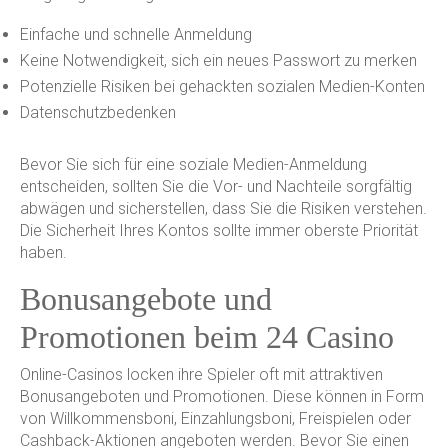
Einfache und schnelle Anmeldung
Keine Notwendigkeit, sich ein neues Passwort zu merken
Potenzielle Risiken bei gehackten sozialen Medien-Konten
Datenschutzbedenken
Bevor Sie sich für eine soziale Medien-Anmeldung
entscheiden, sollten Sie die Vor- und Nachteile sorgfältig
abwägen und sicherstellen, dass Sie die Risiken verstehen.
Die Sicherheit Ihres Kontos sollte immer oberste Priorität
haben.
Bonusangebote und
Promotionen beim 24 Casino
Online-Casinos locken ihre Spieler oft mit attraktiven
Bonusangeboten und Promotionen. Diese können in Form
von Willkommensboni, Einzahlungsboni, Freispielen oder
Cashback-Aktionen angeboten werden. Bevor Sie einen