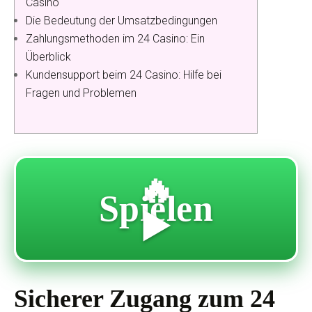
Casino
Die Bedeutung der Umsatzbedingungen
Zahlungsmethoden im 24 Casino: Ein
Überblick
Kundensupport beim 24 Casino: Hilfe bei
Fragen und Problemen
🔥
Spielen
▶️
Sicherer Zugang zum 24