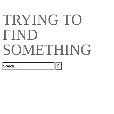
TRYING TO
FIND
SOMETHING