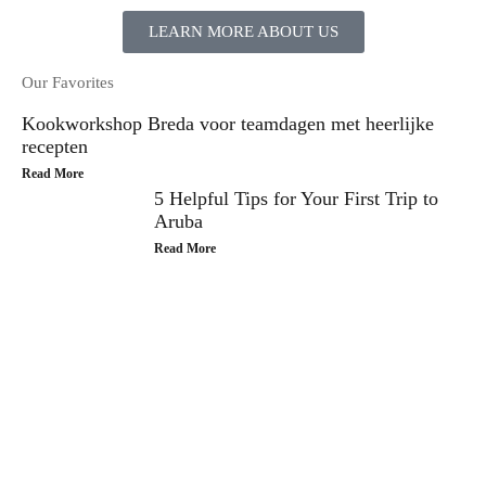
LEARN MORE ABOUT US
Our Favorites
Kookworkshop Breda voor teamdagen met heerlijke
recepten
Read More
5 Helpful Tips for Your First Trip to
Aruba
Read More
Join Our Tribe
Be Apart of Our Community