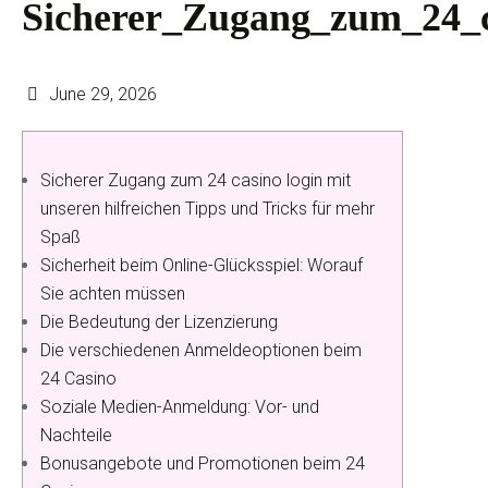
Sicherer_Zugang_zum_24_ca
June 29, 2026
Sicherer Zugang zum 24 casino login mit
unseren hilfreichen Tipps und Tricks für mehr
Spaß
Sicherheit beim Online-Glücksspiel: Worauf
Sie achten müssen
Die Bedeutung der Lizenzierung
Die verschiedenen Anmeldeoptionen beim
24 Casino
Soziale Medien-Anmeldung: Vor- und
Nachteile
Bonusangebote und Promotionen beim 24