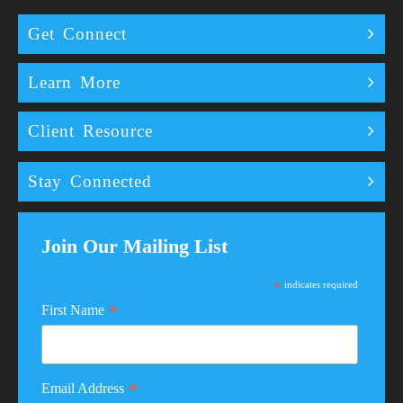
Get Connect
Learn More
Client Resource
Stay Connected
Join Our Mailing List
*
indicates required
*
First Name
*
Email Address