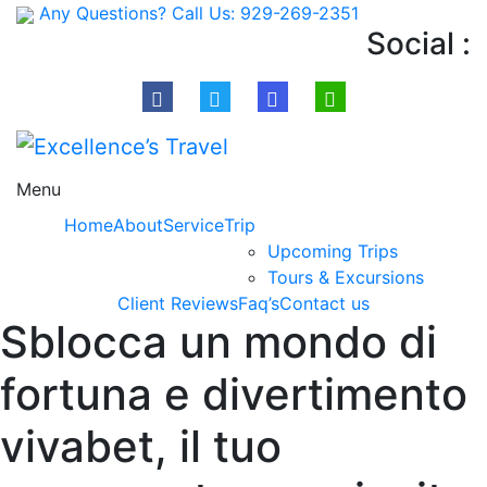
Any Questions? Call Us:
929-269-2351
Social :
Menu
Home
About
Service
Trip
Upcoming Trips
Tours & Excursions
Client Reviews
Faq’s
Contact us
Sblocca un mondo di
fortuna e divertimento
vivabet, il tuo