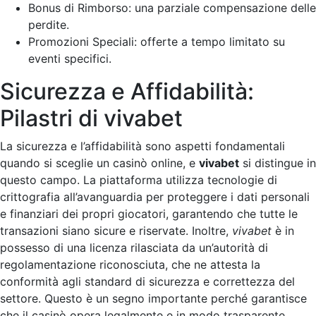
Bonus di Rimborso: una parziale compensazione delle
perdite.
Promozioni Speciali: offerte a tempo limitato su
eventi specifici.
Sicurezza e Affidabilità:
Pilastri di vivabet
La sicurezza e l’affidabilità sono aspetti fondamentali
quando si sceglie un casinò online, e
vivabet
si distingue in
questo campo. La piattaforma utilizza tecnologie di
crittografia all’avanguardia per proteggere i dati personali
e finanziari dei propri giocatori, garantendo che tutte le
transazioni siano sicure e riservate. Inoltre,
vivabet
è in
possesso di una licenza rilasciata da un’autorità di
regolamentazione riconosciuta, che ne attesta la
conformità agli standard di sicurezza e correttezza del
settore. Questo è un segno importante perché garantisce
che il casinò opera legalmente e in modo trasparente.