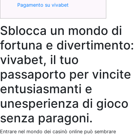
Pagamento su vivabet
Sblocca un mondo di
fortuna e divertimento:
vivabet, il tuo
passaporto per vincite
entusiasmanti e
unesperienza di gioco
senza paragoni.
Entrare nel mondo dei casinò online può sembrare