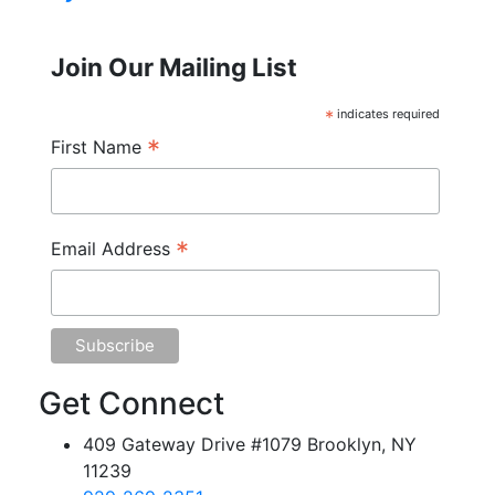
Join Our Mailing List
*
indicates required
*
First Name
*
Email Address
Get Connect
409 Gateway Drive #1079 Brooklyn, NY
11239