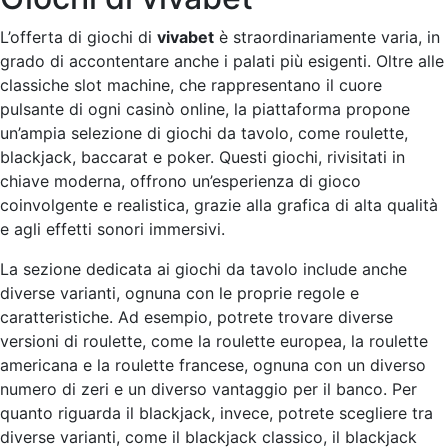
L’offerta di giochi di
vivabet
è straordinariamente varia, in
grado di accontentare anche i palati più esigenti. Oltre alle
classiche slot machine, che rappresentano il cuore
pulsante di ogni casinò online, la piattaforma propone
un’ampia selezione di giochi da tavolo, come roulette,
blackjack, baccarat e poker. Questi giochi, rivisitati in
chiave moderna, offrono un’esperienza di gioco
coinvolgente e realistica, grazie alla grafica di alta qualità
e agli effetti sonori immersivi.
La sezione dedicata ai giochi da tavolo include anche
diverse varianti, ognuna con le proprie regole e
caratteristiche. Ad esempio, potrete trovare diverse
versioni di roulette, come la roulette europea, la roulette
americana e la roulette francese, ognuna con un diverso
numero di zeri e un diverso vantaggio per il banco. Per
quanto riguarda il blackjack, invece, potrete scegliere tra
diverse varianti, come il blackjack classico, il blackjack