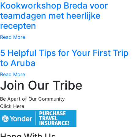
Kookworkshop Breda voor
teamdagen met heerlijke
recepten
Read More
5 Helpful Tips for Your First Trip
to Aruba
Read More
Join Our Tribe
Be Apart of Our Community
Click Here
Hang With Us