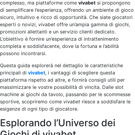
complesso, ma piattaforme come
vivabet
si propongono
di semplificare l’esperienza, offrendo un ambiente di gioco
sicuro, intuitivo e ricco di opportunità. Che siate giocatori
esperti o novizi,
vivabet
offre un’ampia gamma di giochi,
promozioni allettanti e un servizio clienti dedicato.
L’obiettivo è fornire un’esperienza di intrattenimento
completa e soddisfacente, dove la fortuna e l’abilità
possono incontrarsi.
Questa guida esplorerà nel dettaglio le caratteristiche
principali di
vivabet
, i vantaggi di scegliere questa
piattaforma rispetto ad altre, e fornirà consigli utili per
massimizzare le vostre possibilità di vincita. Dalle slot
machine ai giochi da tavolo, passando per le scommesse
sportive, scopriremo come
vivabet
riesce a soddisfare le
esigenze di ogni tipo di giocatore.
Esplorando l’Universo dei
Giochi di vivabet