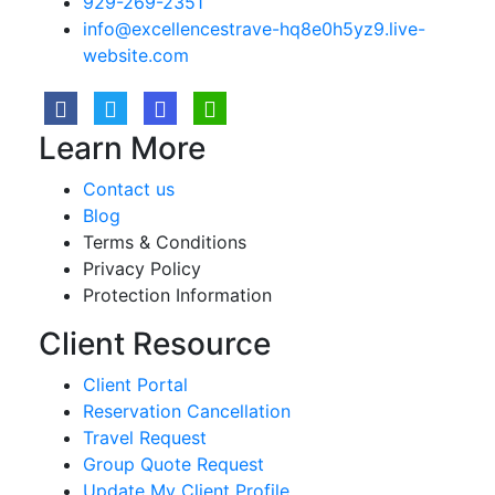
929-269-2351
info@excellencestrave-hq8e0h5yz9.live-
website.com
Learn More
Contact us
Blog
Terms & Conditions
Privacy Policy
Protection Information
Client Resource
Client Portal
Reservation Cancellation
Travel Request
Group Quote Request
Update My Client Profile