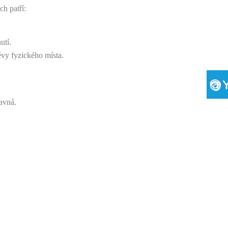
h patří:
utí.
ěvy fyzického místa.
bavná.