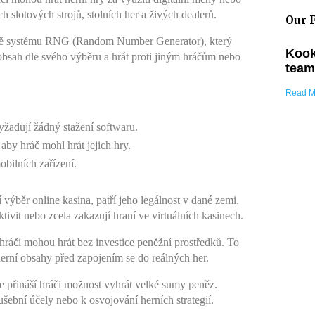
h slotových strojů, stolních her a živých dealerů.
Our F
dě systému RNG (Random Number Generator), který
Kook
obsah dle svého výběru a hrát proti jiným hráčům nebo
team
Read M
vyžadují žádný stažení softwaru.
 aby hráč mohl hrát jejich hry.
obilních zařízení.
 výběr online kasina, patří jeho legálnost v dané zemi.
ktivit nebo zcela zakazují hraní ve virtuálních kasinech.
ráči mohou hrát bez investice peněžní prostředků. To
herní obsahy před zapojením se do reálných her.
e přináší hráči možnost vyhrát velké sumy peněz.
ušební účely nebo k osvojování herních strategií.