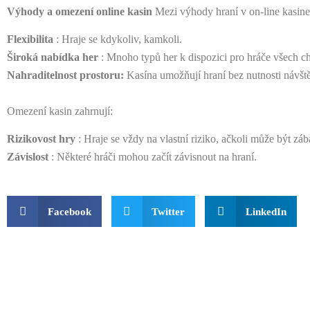
Výhody a omezení online kasin
Mezi výhody hraní v on-line kasinec
Flexibilita
: Hraje se kdykoliv, kamkoli.
Široká nabídka her
: Mnoho typů her k dispozici pro hráče všech ch
Nahraditelnost prostoru:
Kasína umožňují hraní bez nutnosti návšt
Omezení kasin zahrnují:
Rizikovost hry
: Hraje se vždy na vlastní riziko, ačkoli může být zá
Závislost
: Některé hráči mohou začít závisnout na hraní.
Facebook
Twitter
LinkedIn