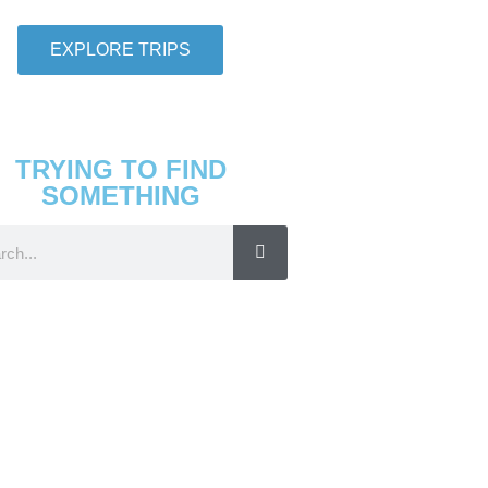
EXPLORE TRIPS
TRYING TO FIND
SOMETHING