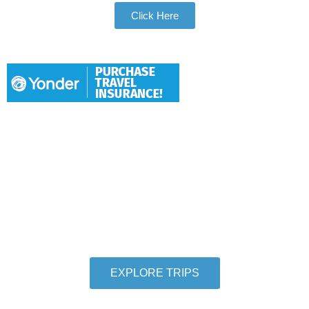
Click Here
Hang With Us
We want individuals who love to travel to
thoroughly love travel to take adventures with us.
So let us help you check another destination off
your travel bucket list.
EXPLORE TRIPS