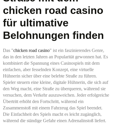
chicken road casino
für ultimative
Belohnungen finden
Das "
chicken road casino
" ist ein faszinierendes Genre,
das in den letzten Jahren an Popularität gewonnen hat. Es
kombiniert die Spannung eines Casinospiels mit dem
einfachen, aber fesselnden Konzept, eine virtuelle
Hühnerin sicher über eine belebte Straße zu führen.
Spieler steuern eine kleine, digitale Hühnerin, die sich auf
den Weg macht, eine Straße zu überqueren, während sie
versuchen, dem Verkehr auszuweichen. Jeder erfolgreiche
Übertritt erhöht den Fortschritt, während ein
Zusammenstoß mit einem Fahrzeug das Spiel beendet.
Die Einfachheit des Spiels macht es leicht zugänglich,
während die ständige Gefahr einen Adrenalinstoß liefert.