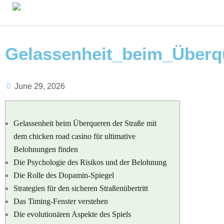
Gelassenheit_beim_Überq
June 29, 2026
Gelassenheit beim Überqueren der Straße mit
dem chicken road casino für ultimative
Belohnungen finden
Die Psychologie des Risikos und der Belohnung
Die Rolle des Dopamin-Spiegel
Strategien für den sicheren Straßenübertritt
Das Timing-Fenster verstehen
Die evolutionären Aspekte des Spiels