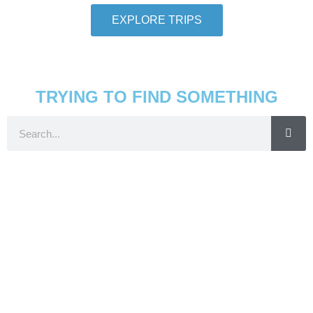
EXPLORE TRIPS
TRYING TO FIND SOMETHING