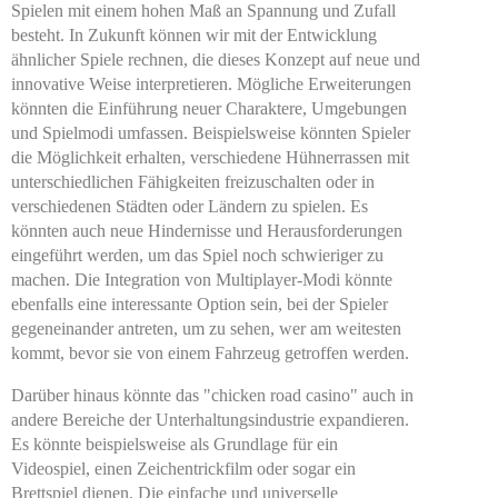
Spielen mit einem hohen Maß an Spannung und Zufall
besteht. In Zukunft können wir mit der Entwicklung
ähnlicher Spiele rechnen, die dieses Konzept auf neue und
innovative Weise interpretieren. Mögliche Erweiterungen
könnten die Einführung neuer Charaktere, Umgebungen
und Spielmodi umfassen. Beispielsweise könnten Spieler
die Möglichkeit erhalten, verschiedene Hühnerrassen mit
unterschiedlichen Fähigkeiten freizuschalten oder in
verschiedenen Städten oder Ländern zu spielen. Es
könnten auch neue Hindernisse und Herausforderungen
eingeführt werden, um das Spiel noch schwieriger zu
machen. Die Integration von Multiplayer-Modi könnte
ebenfalls eine interessante Option sein, bei der Spieler
gegeneinander antreten, um zu sehen, wer am weitesten
kommt, bevor sie von einem Fahrzeug getroffen werden.
Darüber hinaus könnte das "chicken road casino" auch in
andere Bereiche der Unterhaltungsindustrie expandieren.
Es könnte beispielsweise als Grundlage für ein
Videospiel, einen Zeichentrickfilm oder sogar ein
Brettspiel dienen. Die einfache und universelle