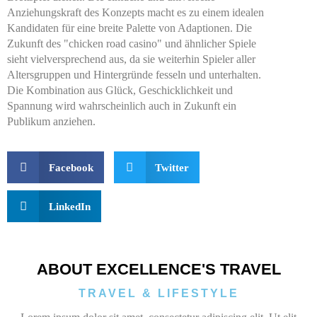
Anziehungskraft des Konzepts macht es zu einem idealen
Kandidaten für eine breite Palette von Adaptionen. Die
Zukunft des "chicken road casino" und ähnlicher Spiele
sieht vielversprechend aus, da sie weiterhin Spieler aller
Altersgruppen und Hintergründe fesseln und unterhalten.
Die Kombination aus Glück, Geschicklichkeit und
Spannung wird wahrscheinlich auch in Zukunft ein
Publikum anziehen.
Facebook
Twitter
LinkedIn
ABOUT EXCELLENCE'S TRAVEL
TRAVEL & LIFESTYLE