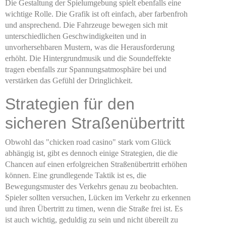
Die Gestaltung der Spielumgebung spielt ebenfalls eine
wichtige Rolle. Die Grafik ist oft einfach, aber farbenfroh
und ansprechend. Die Fahrzeuge bewegen sich mit
unterschiedlichen Geschwindigkeiten und in
unvorhersehbaren Mustern, was die Herausforderung
erhöht. Die Hintergrundmusik und die Soundeffekte
tragen ebenfalls zur Spannungsatmosphäre bei und
verstärken das Gefühl der Dringlichkeit.
Strategien für den
sicheren Straßenübertritt
Obwohl das "chicken road casino" stark vom Glück
abhängig ist, gibt es dennoch einige Strategien, die die
Chancen auf einen erfolgreichen Straßenübertritt erhöhen
können. Eine grundlegende Taktik ist es, die
Bewegungsmuster des Verkehrs genau zu beobachten.
Spieler sollten versuchen, Lücken im Verkehr zu erkennen
und ihren Übertritt zu timen, wenn die Straße frei ist. Es
ist auch wichtig, geduldig zu sein und nicht übereilt zu