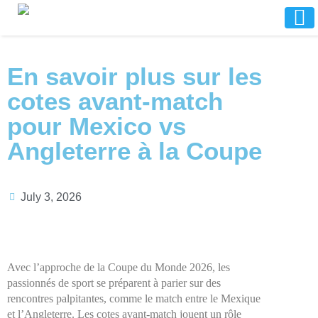
En savoir plus sur les
cotes avant-match
pour Mexico vs
Angleterre à la Coupe
July 3, 2026
Avec l’approche de la Coupe du Monde 2026, les
passionnés de sport se préparent à parier sur des
rencontres palpitantes, comme le match entre le Mexique
et l’Angleterre. Les cotes avant-match jouent un rôle