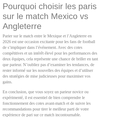
Pourquoi choisir les paris
sur le match Mexico vs
Angleterre
Parier sur le match entre le Mexique et l’Angleterre en
2026 est une occasion excitante pour les fans de football
de s’impliquer dans l’événement. Avec des cotes
compétitives et un intérêt élevé pour les performances des
deux équipes, cela représente une chance de briller en tant
que parieur. N’oubliez pas d’examiner les tendances, de
rester informé sur les nouvelles des équipes et d’utiliser
des stratégies de mise judicieuses pour maximiser vos
gains.
En conclusion, que vous soyez un parieur novice ou
expérimenté, il est essentiel de bien comprendre le
fonctionnement des cotes avant-match et de suivre les
recommandations pour tirer le meilleur parti de votre
expérience de pari sur ce match incontournable.