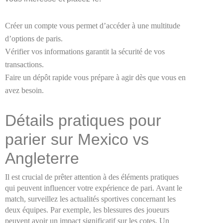
Créer un compte vous permet d’accéder à une multitude
d’options de paris.
Vérifier vos informations garantit la sécurité de vos
transactions.
Faire un dépôt rapide vous prépare à agir dès que vous en
avez besoin.
Détails pratiques pour
parier sur Mexico vs
Angleterre
Il est crucial de prêter attention à des éléments pratiques
qui peuvent influencer votre expérience de pari. Avant le
match, surveillez les actualités sportives concernant les
deux équipes. Par exemple, les blessures des joueurs
peuvent avoir un impact significatif sur les cotes. Un