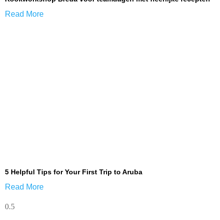
Read More
5 Helpful Tips for Your First Trip to Aruba
Read More