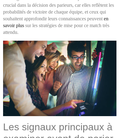
crucial dans la décision des parieurs, car elles reflètent les
probabilités de victoire de chaque équipe, et ceux qui
souhaitent approfondir leurs connaissances peuvent
en
savoir plus
sur les stratégies de mise pour ce match très
attendu.
Les signaux principaux à