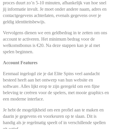
proces duurt zo’n 5-10 minuten, afhankelijk van hoe snel
jij informatie invult. Je moet onder andere naam, adres en
contactgegevens achterlaten, evenals gegevens over je
geldig identiteitsbewijs.
Vervolgens dienen we een geldbedrag in te zetten om ons
account te activeren. Het minimum bedrag voor de
welkomstbonus is €20. Na deze stappen kan je al met
spelen beginnen.
Account Features
Eenmaal ingelogd zie je dat Elite Spins veel aandacht
besteed heeft aan het ontwerp van hun website en
software. Alles lijkt erop te zijn geregeld om een fijne
beleving te creëren voor de spelers, met mooie graphics en
een moderne interface.
Je hebt de mogelijkheid om een profiel aan te maken en
daarin je gegevens en voorkeuren op te slaan. Dit is
handig als je regelmatig speelt of in verschillende spellen
zit actief.