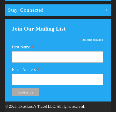
Stay Connected
Join Our Mailing List
*
indicates required
*
First Name
*
Email Address
© 2025. Excellence's Travel LLC. All rights reserved.