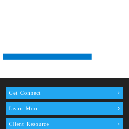
Get Connect
Learn More
Client Resource