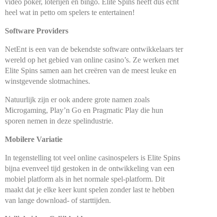
video poker, loterijen en bingo. Elite Spins heeft dus echt
heel wat in petto om spelers te entertainen!
Software Providers
NetEnt is een van de bekendste software ontwikkelaars ter
wereld op het gebied van online casino’s. Ze werken met
Elite Spins samen aan het creëren van de meest leuke en
winstgevende slotmachines.
Natuurlijk zijn er ook andere grote namen zoals
Microgaming, Play’n Go en Pragmatic Play die hun
sporen nemen in deze spelindustrie.
Mobilere Variatie
In tegenstelling tot veel online casinospelers is Elite Spins
bijna evenveel tijd gestoken in de ontwikkeling van een
mobiel platform als in het normale spel-platform. Dit
maakt dat je elke keer kunt spelen zonder last te hebben
van lange download- of starttijden.