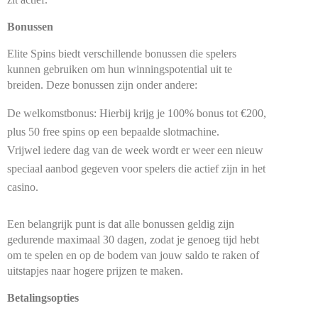
Bonussen
Elite Spins biedt verschillende bonussen die spelers
kunnen gebruiken om hun winningspotential uit te
breiden. Deze bonussen zijn onder andere:
De welkomstbonus: Hierbij krijg je 100% bonus tot €200,
plus 50 free spins op een bepaalde slotmachine.
Vrijwel iedere dag van de week wordt er weer een nieuw
speciaal aanbod gegeven voor spelers die actief zijn in het
casino.
Een belangrijk punt is dat alle bonussen geldig zijn
gedurende maximaal 30 dagen, zodat je genoeg tijd hebt
om te spelen en op de bodem van jouw saldo te raken of
uitstapjes naar hogere prijzen te maken.
Betalingsopties