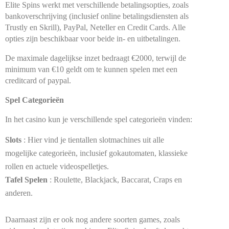
Elite Spins werkt met verschillende betalingsopties, zoals
bankoverschrijving (inclusief online betalingsdiensten als
Trustly en Skrill), PayPal, Neteller en Credit Cards. Alle
opties zijn beschikbaar voor beide in- en uitbetalingen.
De maximale dagelijkse inzet bedraagt €2000, terwijl de
minimum van €10 geldt om te kunnen spelen met een
creditcard of paypal.
Spel Categorieën
In het casino kun je verschillende spel categorieën vinden:
Slots
: Hier vind je tientallen slotmachines uit alle
mogelijke categorieën, inclusief gokautomaten, klassieke
rollen en actuele videospelletjes.
Tafel Spelen
: Roulette, Blackjack, Baccarat, Craps en
anderen.
Daarnaast zijn er ook nog andere soorten games, zoals