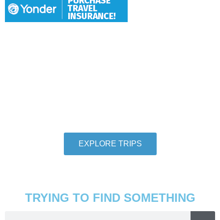
Hang With Us
We want individuals who love to travel to
thoroughly love travel to take adventures with us.
So let us help you check another destination off
your travel bucket list.
EXPLORE TRIPS
TRYING TO FIND SOMETHING