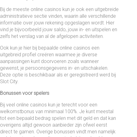
Bij de meeste online casinos kun je ook een uitgebreide
administratieve sectie vinden, waarin alle verschillende
informatie over jouw rekening opgeslagen wordt. Hier
vind je bijvoorbeeld jouw saldo, jouw in- en uitspelen en
zelfs het verslag van al de afgelopen activiteiten.
Ook kun je hier bij bepaalde online casinos een
uitgebreid profiel creëren waarmee je diverse
aanpassingen kunt doorvoeren zoals wanneer
gewenst, je persoonsgegevens in- en uitschakelen.
Deze optie is beschikbaar als er geregistreerd werd bij
Slot City.
Bonussen voor spelers
Bij veel online casinos kun je terecht voor een
welkomstbonus van minimaal 100%. Je kunt meestal
tot een bepaald bedrag spelen met dit geld en dat kan
overigens altijd gewoon aanbieder zijn ofwel eerst
direct te gamen. Overige bonussen vindt men namelijk