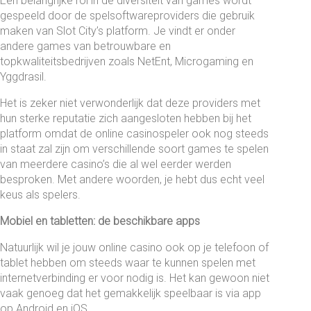
Een belangrijke rol in de diversiteit van games wordt
gespeeld door de spelsoftwareproviders die gebruik
maken van Slot City’s platform. Je vindt er onder
andere games van betrouwbare en
topkwaliteitsbedrijven zoals NetEnt, Microgaming en
Yggdrasil.
Het is zeker niet verwonderlijk dat deze providers met
hun sterke reputatie zich aangesloten hebben bij het
platform omdat de online casinospeler ook nog steeds
in staat zal zijn om verschillende soort games te spelen
van meerdere casino’s die al wel eerder werden
besproken. Met andere woorden, je hebt dus echt veel
keus als spelers.
Mobiel en tabletten: de beschikbare apps
Natuurlijk wil je jouw online casino ook op je telefoon of
tablet hebben om steeds waar te kunnen spelen met
internetverbinding er voor nodig is. Het kan gewoon niet
vaak genoeg dat het gemakkelijk speelbaar is via app
op Android en iOS.