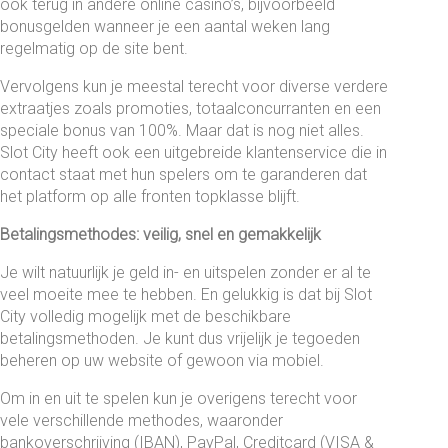
ook terug in andere online casino’s, bijvoorbeeld
bonusgelden wanneer je een aantal weken lang
regelmatig op de site bent.
Vervolgens kun je meestal terecht voor diverse verdere
extraatjes zoals promoties, totaalconcurranten en een
speciale bonus van 100%. Maar dat is nog niet alles.
Slot City heeft ook een uitgebreide klantenservice die in
contact staat met hun spelers om te garanderen dat
het platform op alle fronten topklasse blijft.
Betalingsmethodes: veilig, snel en gemakkelijk
Je wilt natuurlijk je geld in- en uitspelen zonder er al te
veel moeite mee te hebben. En gelukkig is dat bij Slot
City volledig mogelijk met de beschikbare
betalingsmethoden. Je kunt dus vrijelijk je tegoeden
beheren op uw website of gewoon via mobiel.
Om in en uit te spelen kun je overigens terecht voor
vele verschillende methodes, waaronder
bankoverschrijving (IBAN), PayPal, Creditcard (VISA &