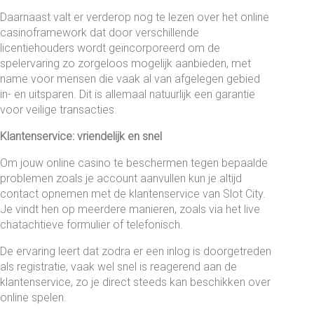
Daarnaast valt er verderop nog te lezen over het online
casinoframework dat door verschillende
licentiehouders wordt geïncorporeerd om de
spelervaring zo zorgeloos mogelijk aanbieden, met
name voor mensen die vaak al van afgelegen gebied
in- en uitsparen. Dit is allemaal natuurlijk een garantie
voor veilige transacties.
Klantenservice: vriendelijk en snel
Om jouw online casino te beschermen tegen bepaalde
problemen zoals je account aanvullen kun je altijd
contact opnemen met de klantenservice van Slot City.
Je vindt hen op meerdere manieren, zoals via het live
chatachtieve formulier of telefonisch.
De ervaring leert dat zodra er een inlog is doorgetreden
als registratie, vaak wel snel is reagerend aan de
klantenservice, zo je direct steeds kan beschikken over
online spelen.