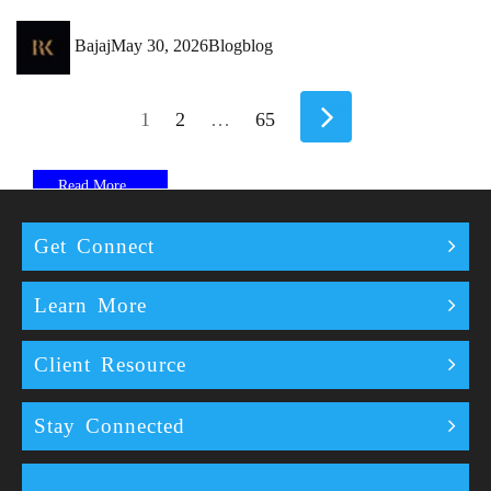
Author
Posted
Categories
Tags
Bajaj
May 30, 2026
Blog
blog
on
Next
1
2
…
65
page
Read More
Read More
Get Connect
Learn More
Client Resource
Stay Connected