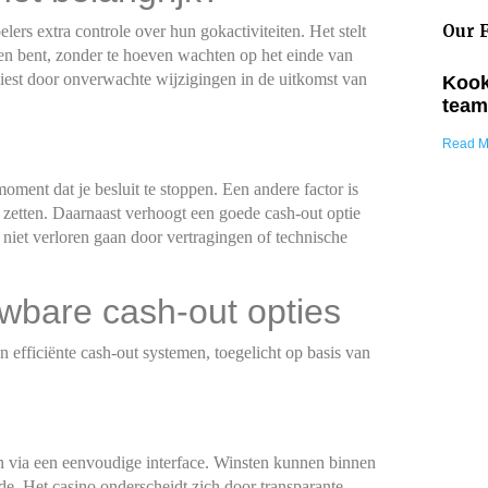
Our F
elers extra controle over hun gokactiviteiten. Het stelt
den bent, zonder te hoeven wachten op het einde van
rliest door onverwachte wijzigingen in de uitkomst van
Kook
team
Read M
 moment dat je besluit te stoppen. Een andere factor is
e zetten. Daarnaast verhoogt een goede cash-out optie
 niet verloren gaan door vertragingen of technische
uwbare cash-out opties
efficiënte cash-out systemen, toegelicht op basis van
en via een eenvoudige interface. Winsten kunnen binnen
e. Het casino onderscheidt zich door transparante