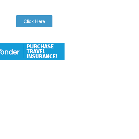
Be Apart of Our Community
Click Here
Hang With Us
We want individuals who love to
travel to thoroughly love travel to
take adventures with us. So let
us help you check another
destination off your travel bucket
list.