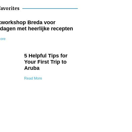
avorites
workshop Breda voor
dagen met heerlijke recepten
ore
5 Helpful Tips for
Your First Trip to
Aruba
Read More
Join Our Tribe