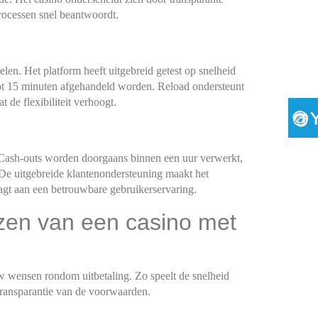
rocessen snel beantwoordt.
len. Het platform heeft uitgebreid getest op snelheid
 tot 15 minuten afgehandeld worden. Reload ondersteunt
 de flexibiliteit verhoogt.
 Cash-outs worden doorgaans binnen een uur verwerkt,
. De uitgebreide klantenondersteuning maakt het
aagt aan een betrouwbare gebruikerservaring.
iezen van een casino met
uw wensen rondom uitbetaling. Zo speelt de snelheid
transparantie van de voorwaarden.